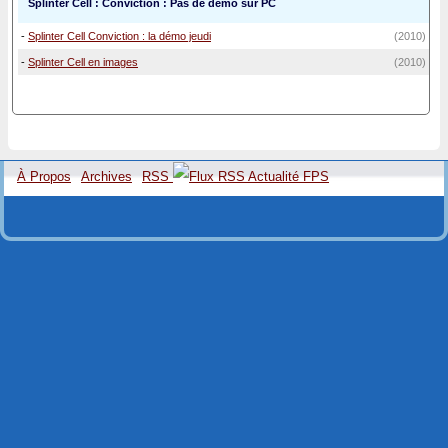
Splinter Cell : Conviction : Pas de démo sur PC
-
Splinter Cell Conviction : la démo jeudi
(2010)
-
Splinter Cell en images
(2010)
À Propos
Archives
RSS