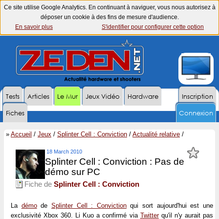
Ce site utilise Google Analytics. En continuant à naviguer, vous nous autorisez à
déposer un cookie à des fins de mesure d'audience.
En savoir plus
S'identifier pour configurer cette option
Tests
Articles
Le Mur
Jeux Vidéo
Hardware
Inscription
Fiches
Connexion
»
Accueil
/
Jeux
/
Splinter Cell : Conviction
/
Actualité relative
/
18 March 2010
Splinter Cell : Conviction : Pas de
démo sur PC
Fiche de
Splinter Cell : Conviction
La
démo
de
Splinter Cell : Conviction
qui sort aujourd'hui est une
exclusivité Xbox 360. Li Kuo a confirmé via
Twitter
qu'il n'y aurait pas