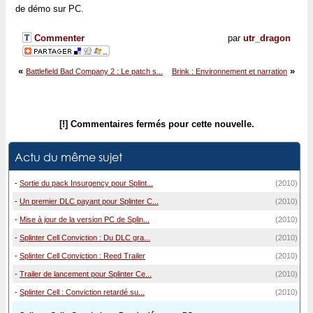
de démo sur PC.
Commenter
par
utr_dragon
«
»
Battlefield Bad Company 2 : Le patch s...
Brink : Environnement et narration
[!] Commentaires fermés pour cette nouvelle.
Actu du même sujet
-
Sortie du pack Insurgency pour Splint...
(2010)
-
Un premier DLC payant pour Splinter C...
(2010)
-
Mise à jour de la version PC de Splin...
(2010)
-
Splinter Cell Conviction : Du DLC gra...
(2010)
-
Splinter Cell Conviction : Reed Trailer
(2010)
-
Trailer de lancement pour Splinter Ce...
(2010)
-
Splinter Cell : Conviction retardé su...
(2010)