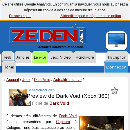
Ce site utilise Google Analytics. En continuant à naviguer, vous nous autorisez à
déposer un cookie à des fins de mesure d'audience.
En savoir plus
S'identifier pour configurer cette option
Tests
Articles
Le Mur
Jeux Vidéo
Hardware
Inscription
Fiches
Connexion
»
Accueil
/
Jeux
/
Dark Void
/
Actualité relative
/
28 September 2009
Preview de Dark Void (Xbox 360)
Fiche de
Dark Void
2 démos très différentes de
Dark Void
étaient présentées par
Capcom
à
Cologne, l'une était accessible au public,