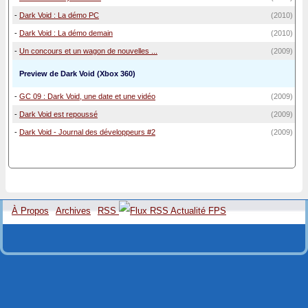
-
Dark Void : La démo PC
(2010)
-
Dark Void : La démo demain
(2010)
-
Un concours et un wagon de nouvelles ...
(2009)
Preview de Dark Void (Xbox 360)
-
GC 09 : Dark Void, une date et une vidéo
(2009)
-
Dark Void est repoussé
(2009)
-
Dark Void - Journal des développeurs #2
(2009)
À Propos
Archives
RSS