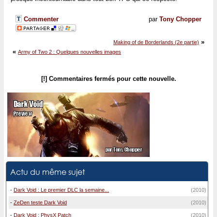
Commenter
par
Tony Chopper
»
Making of de Borderlands (2e partie)
«
Army of Two 2 : Quelques nouvelles images
[!] Commentaires fermés pour cette nouvelle.
Actu du même sujet
-
Dark Void : Le premier DLC la semaine...
(2010)
-
ZeDen teste Dark Void
(2010)
-
Dark Void : PhysX Patch
(2010)