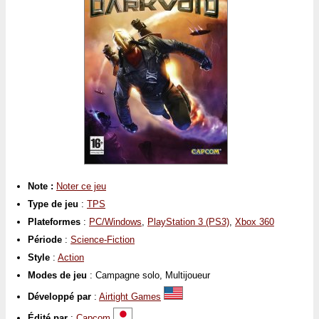
Note :
Noter ce jeu
Type de jeu
:
TPS
Plateformes
:
PC/Windows
,
PlayStation 3 (PS3)
,
Xbox 360
Période
:
Science-Fiction
Style
:
Action
Modes de jeu
: Campagne solo, Multijoueur
Développé par
:
Airtight Games
Édité par
:
Capcom