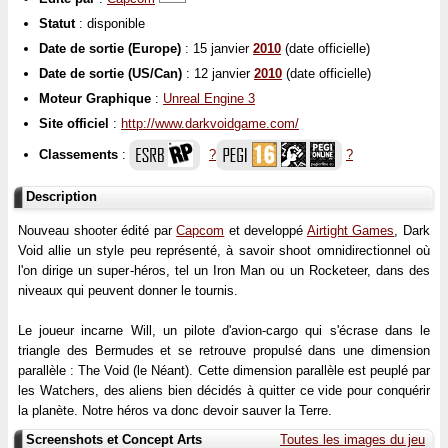
Statut
: disponible
Date de sortie (Europe)
: 15 janvier
2010
(date officielle)
Date de sortie (US/Can)
: 12 janvier
2010
(date officielle)
Moteur Graphique
:
Unreal Engine 3
Site officiel
:
http://www.darkvoidgame.com/
Classements
:
?
?
Description
Nouveau shooter édité par
Capcom
et developpé
Airtight Games
, Dark
Void allie un style peu représenté, à savoir shoot omnidirectionnel où
l'on dirige un super-héros, tel un Iron Man ou un Rocketeer, dans des
niveaux qui peuvent donner le tournis.
Le joueur incarne Will, un pilote d'avion-cargo qui s'écrase dans le
triangle des Bermudes et se retrouve propulsé dans une dimension
parallèle : The Void (le Néant). Cette dimension parallèle est peuplé par
les Watchers, des aliens bien décidés à quitter ce vide pour conquérir
la planète. Notre héros va donc devoir sauver la Terre.
Screenshots et Concept Arts
Toutes les images du jeu