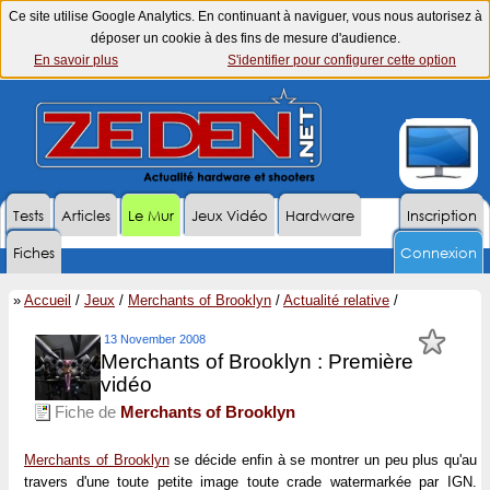
Ce site utilise Google Analytics. En continuant à naviguer, vous nous autorisez à
déposer un cookie à des fins de mesure d'audience.
En savoir plus
S'identifier pour configurer cette option
Tests
Articles
Le Mur
Jeux Vidéo
Hardware
Inscription
Fiches
Connexion
»
Accueil
/
Jeux
/
Merchants of Brooklyn
/
Actualité relative
/
13 November 2008
Merchants of Brooklyn : Première
vidéo
Fiche de
Merchants of Brooklyn
Merchants of Brooklyn
se décide enfin à se montrer un peu plus qu'au
travers d'une toute petite image toute crade watermarkée par IGN.