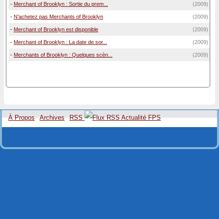
-
Merchant of Brooklyn : Sortie du prem...
(2009)
-
N'achetez pas Merchants of Brooklyn
(2009)
-
Merchant of Brooklyn est disponible
(2009)
-
Merchant of Brooklyn : La date de sor...
(2009)
-
Merchants of Brooklyn : Quelques scèn...
(2009)
À Propos
Archives
RSS