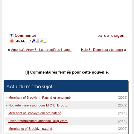
Commenter
par
utr_dragon
«
»
America's Army 3 : Les premières images
Halo 3 : Recon est très court
[!] Commentaires fermés pour cette nouvelle.
Actu du même sujet
-
Merchant of Brooklyn : Patché et renommé
(2009)
-
Nouvelle mise à jour pour M.O.B. Drug...
(2009)
-
Merchant of Brooklyn encore patché
(2009)
-
Paleo Entertainment annonce Drug Wars
(2009)
-
Merchants of Brooklyn patché
(2009)