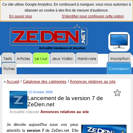
Ce site utilise Google Analytics. En continuant à naviguer, vous nous autorisez à
déposer un cookie à des fins de mesure d'audience.
En savoir plus
S'identifier pour configurer cette option
Tests
Articles
Le Mur
Jeux Vidéo
Hardware
Inscription
Fiches
Connexion
»
Accueil
/
Catalogue des catégories
/
Annonces relatives au site
13 October 2008
Lancement de la version 7 de
ZeDen.net
Actualité classée
Annonces relatives au site
Je dévoile aujourd'hui sous vos yeux
attentifs la
version 7
de ZeDen.net. Elle