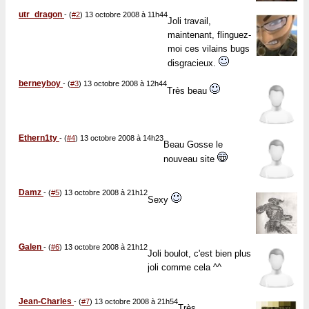
utr_dragon
-
(
#2
) 13 octobre 2008 à 11h44
Joli travail,
maintenant, flinguez-
moi ces vilains bugs
disgracieux.
berneyboy
-
(
#3
) 13 octobre 2008 à 12h44
Très beau
Ethern1ty
-
(
#4
) 13 octobre 2008 à 14h23
Beau Gosse le
nouveau site
Damz
-
(
#5
) 13 octobre 2008 à 21h12
Sexy
Galen
-
(
#6
) 13 octobre 2008 à 21h12
Joli boulot, c'est bien plus
joli comme cela ^^
Jean-Charles
-
(
#7
) 13 octobre 2008 à 21h54
Très