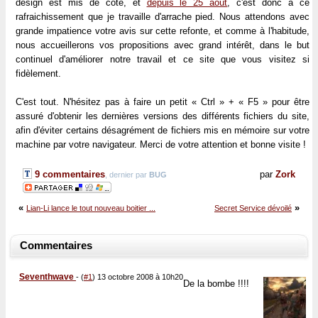
design est mis de côté, et
depuis le 25 août
, c'est donc à ce
rafraichissement que je travaille d'arrache pied. Nous attendons avec
grande impatience votre avis sur cette refonte, et comme à l'habitude,
nous accueillerons vos propositions avec grand intérêt, dans le but
continuel d'améliorer notre travail et ce site que vous visitez si
fidèlement.
C'est tout. N'hésitez pas à faire un petit « Ctrl » + « F5 » pour être
assuré d'obtenir les dernières versions des différents fichiers du site,
afin d'éviter certains désagrément de fichiers mis en mémoire sur votre
machine par votre navigateur. Merci de votre attention et bonne visite !
9 commentaires
par
Zork
, dernier par
BUG
«
»
Lian-Li lance le tout nouveau boitier ...
Secret Service dévoilé
Commentaires
Seventhwave
-
(
#1
) 13 octobre 2008 à 10h20
De la bombe !!!!