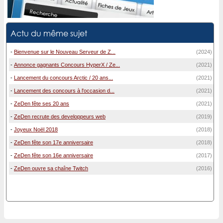
Actu du même sujet
-
Bienvenue sur le Nouveau Serveur de Z...
(2024)
-
Annonce gagnants Concours HyperX / Ze...
(2021)
-
Lancement du concours Arctic / 20 ans...
(2021)
-
Lancement des concours à l'occasion d...
(2021)
-
ZeDen fête ses 20 ans
(2021)
-
ZeDen recrute des developpeurs web
(2019)
-
Joyeux Noël 2018
(2018)
-
ZeDen fête son 17e anniversaire
(2018)
-
ZeDen fête son 16e anniversaire
(2017)
-
ZeDen ouvre sa chaîne Twitch
(2016)