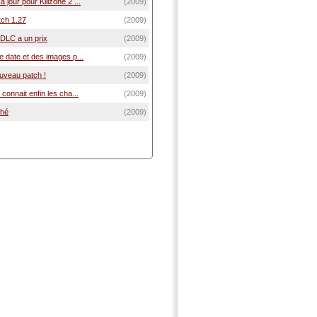
 jour pour Killzone 2 ...
(2009)
tch 1.27
(2009)
e DLC a un prix
(2009)
ne date et des images p...
(2009)
ouveau patch !
(2009)
 connait enfin les cha...
(2009)
ché
(2009)