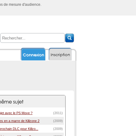
ins de mesure d'audience.
Connexion
Inscription
ême sujet
rojet avec le PS Move ?
(2011)
s en a marre de Killzone 2
(2009)
rochain DLC pour Killzo...
(2009)