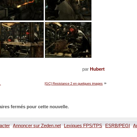
par
Hubert
»
.
[GC] Resistance 2 en quelques images
ires fermés pour cette nouvelle.
acter
Annoncer sur Zeden.net
Lexiques FPS/TPS
ESRB/PEGI
A