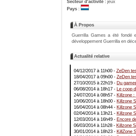
Secteur d'activité
: jeux
Pays
:
À Propos
Guerrilla Games a été fondé e
développement Guerrilla en déc
Actualité relative
04/12/2017 à 11h00 -
ZeDen tes
18/04/2017 à 09h00 -
ZeDen te
27/10/2015 à 22h19 -
Du gamep
06/08/2014 à 18h17 -
Le coop d
24/07/2014 à 08h57 -
Killzone 
10/06/2014 à 18h00 -
Killzone 
16/04/2014 à 08h44 -
Killzone 
02/04/2014 à 13h21 -
Killzone 
12/03/2014 à 16h49 -
Encore de
06/03/2014 à 11h28 -
Killzone S
30/01/2014 à 18h23 -
KillZone 