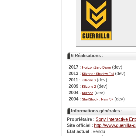
6 Réalisations :
2017
:
(dev)
Horizon Zero Dawn
2013
:
(dev)
Killzone : Shadow Fall
2011
:
(dev)
Killzone 3
2009
:
(dev)
Killzone 2
2004
:
(dev)
Killzone
2004
:
(dev)
ShellShock : Nam '67
Informations générales :
Propriétaire
:
Sony Interactive En
Site officiel
:
http://www.guerrilla
Etat actuel
: vendu