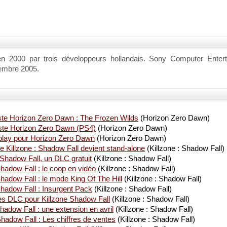
n 2000 par trois développeurs hollandais. Sony Computer Entertai
embre 2005.
te Horizon Zero Dawn : The Frozen Wilds
(Horizon Zero Dawn)
ste Horizon Zero Dawn (PS4)
(Horizon Zero Dawn)
lay pour Horizon Zero Dawn
(Horizon Zero Dawn)
e Killzone : Shadow Fall devient stand-alone
(Killzone : Shadow Fall)
: Shadow Fall, un DLC gratuit
(Killzone : Shadow Fall)
Shadow Fall : le coop en vidéo
(Killzone : Shadow Fall)
Shadow Fall : le mode King Of The Hill
(Killzone : Shadow Fall)
Shadow Fall : Insurgent Pack
(Killzone : Shadow Fall)
s DLC pour Killzone Shadow Fall
(Killzone : Shadow Fall)
hadow Fall : une extension en avril
(Killzone : Shadow Fall)
Shadow Fall : Les chiffres de ventes
(Killzone : Shadow Fall)