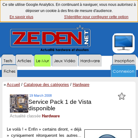
Ce site utilise Google Analytics. En continuant à naviguer, vous nous autorisez à
déposer un cookie à des fins de mesure d'audience.
En savoir plus
S'identifier pour configurer cette option
Tests
Articles
Le Mur
Jeux Vidéo
Hardware
Inscription
Fiches
Connexion
»
Accueil
/
Catalogue des catégories
/
Hardware
19 March 2008
Service Pack 1 de Vista
disponible
Actualité classée
Hardware
Le voilà ! « Enfin » certains diront, « déjà
» cyniquement rétorqueront les autres...