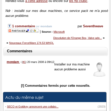
Rendez-vous
à cette adresse
ou encore sur
les ftp clubic
.
Ndr : installé sur mes deux machines, ce service pack ne m'a posé
aucun problème.
1 commentaire
par
Seventhwave
par
mondam
|
Source :
Microsoft
»
Dissolution de l'Orange Box, Valve ado...
«
Nouveaux ForceWare 174.53 WHQL
Commentaires
mondam
-
(
#1
) 20 mars 2008 à 09h12
Installer sur ma machine
aucun probleme aussi
[!] Commentaires fermés pour cette nouvelle.
Actu du même sujet
-
SECO et Goldkey annoncent une collabo...
(2023)