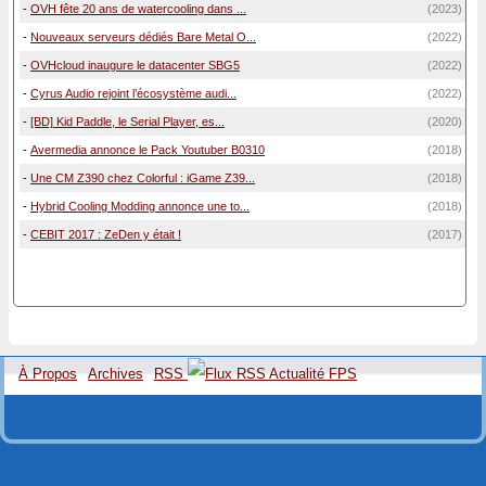
-
OVH fête 20 ans de watercooling dans ...
(2023)
-
Nouveaux serveurs dédiés Bare Metal O...
(2022)
-
OVHcloud inaugure le datacenter SBG5
(2022)
-
Cyrus Audio rejoint l’écosystème audi...
(2022)
-
[BD] Kid Paddle, le Serial Player, es...
(2020)
-
Avermedia annonce le Pack Youtuber B0310
(2018)
-
Une CM Z390 chez Colorful : iGame Z39...
(2018)
-
Hybrid Cooling Modding annonce une to...
(2018)
-
CEBIT 2017 : ZeDen y était !
(2017)
À Propos
Archives
RSS