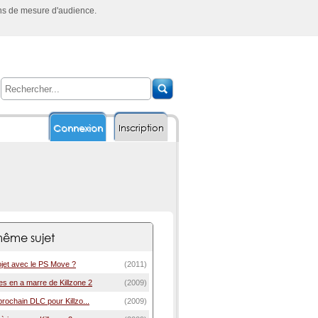
ins de mesure d'audience.
Connexion
Inscription
ême sujet
rojet avec le PS Move ?
(2011)
s en a marre de Killzone 2
(2009)
rochain DLC pour Killzo...
(2009)