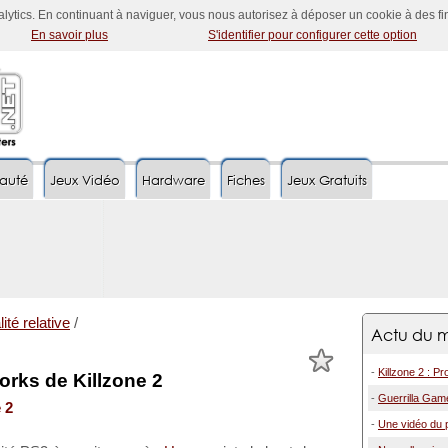
nalytics. En continuant à naviguer, vous nous autorisez à déposer un cookie à des f
En savoir plus
S'identifier pour configurer cette option
auté
Jeux Vidéo
Hardware
Fiches
Jeux Gratuits
ité relative
/
Actu du m
-
Killzone 2 : P
orks de Killzone 2
-
Guerrilla Game
 2
-
Une vidéo du p