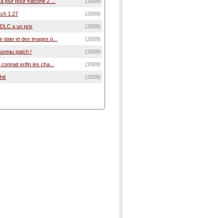
 jour pour Killzone 2 ...
(2009)
tch 1.27
(2009)
e DLC a un prix
(2009)
ne date et des images p...
(2009)
ouveau patch !
(2009)
 connait enfin les cha...
(2009)
ché
(2009)