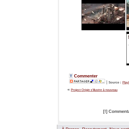
Commenter
|
Source :
Play
«
Project Origin s'illustre à nouveau
[!] Commenta