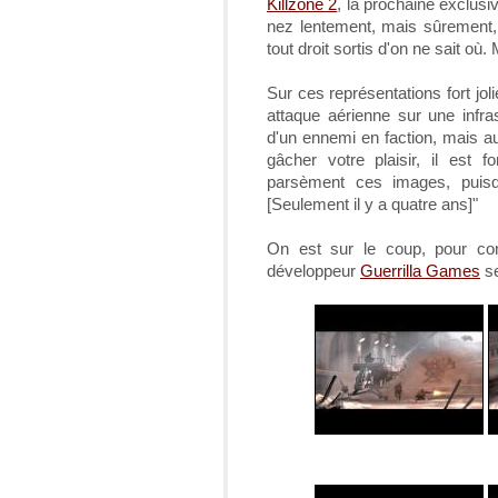
Killzone 2
, la prochaine exclusi
nez lentement, mais sûrement
tout droit sortis d'on ne sait où.
Sur ces représentations fort jol
attaque aérienne sur une infras
d'un ennemi en faction, mais au
gâcher votre plaisir, il est 
parsèment ces images, puisq
[Seulement il y a quatre ans]"
On est sur le coup, pour con
développeur
Guerrilla Games
se