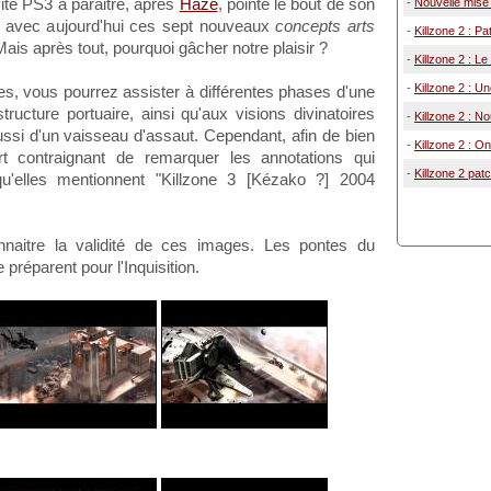
vité PS3 à paraitre, après
Haze
, pointe le bout de son
-
Nouvelle mise à
, avec aujourd'hui ces sept nouveaux
concepts arts
-
Killzone 2 : Pa
 Mais après tout, pourquoi gâcher notre plaisir ?
-
Killzone 2 : L
-
Killzone 2 : U
ies, vous pourrez assister à différentes phases d'une
tructure portuaire, ainsi qu'aux visions divinatoires
-
Killzone 2 : N
ssi d'un vaisseau d'assaut. Cependant, afin de bien
-
Killzone 2 : On
fort contraignant de remarquer les annotations qui
-
Killzone 2 pat
u'elles mentionnent "Killzone 3 [Kézako ?] 2004
naitre la validité de ces images. Les pontes du
 préparent pour l'Inquisition.