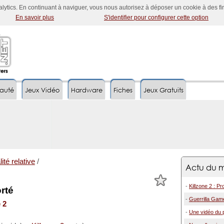
nalytics. En continuant à naviguer, vous nous autorisez à déposer un cookie à des f
En savoir plus
S'identifier pour configurer cette option
auté
Jeux Vidéo
Hardware
Fiches
Jeux Gratuits
ité relative
/
Actu du m
-
Killzone 2 : P
orté
-
Guerrilla Game
 2
-
Une vidéo du p