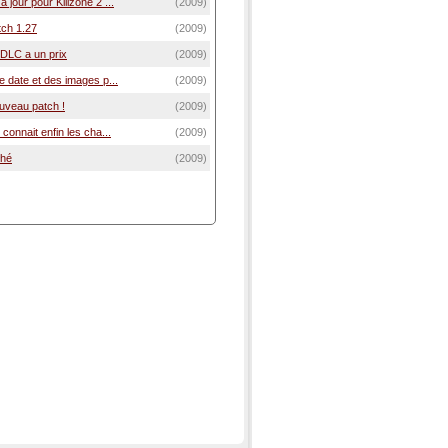
 jour pour Killzone 2 ...
(2009)
tch 1.27
(2009)
e DLC a un prix
(2009)
ne date et des images p...
(2009)
ouveau patch !
(2009)
 connait enfin les cha...
(2009)
ché
(2009)