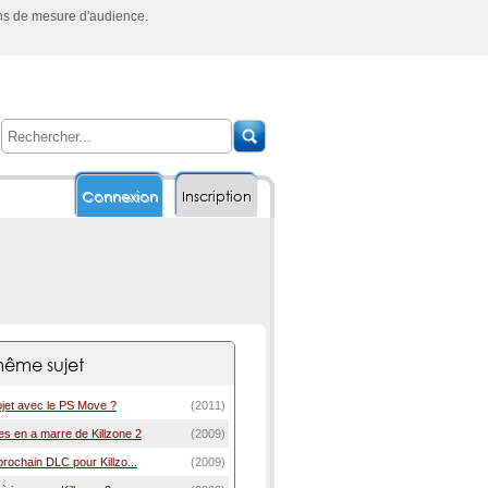
ins de mesure d'audience.
Connexion
Inscription
ême sujet
rojet avec le PS Move ?
(2011)
s en a marre de Killzone 2
(2009)
rochain DLC pour Killzo...
(2009)