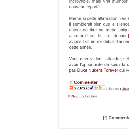
Incroyable, mais vrai (humour
nouveau reporté.
Même si cette affirmation n'en 
il semblerait bien que le silenc
autour du titre ne mette uniq
accumulé sur le titre, depuis
avions fait en ce début d'année
cette année.
Vous devrez donc attendre, se
avoir l'opportunité de saisir 
pas
Duke Nukem Forever
qui v
Commenter
|
Source :
Jeu
«
DNF : Tout va bien
[!] Commenta