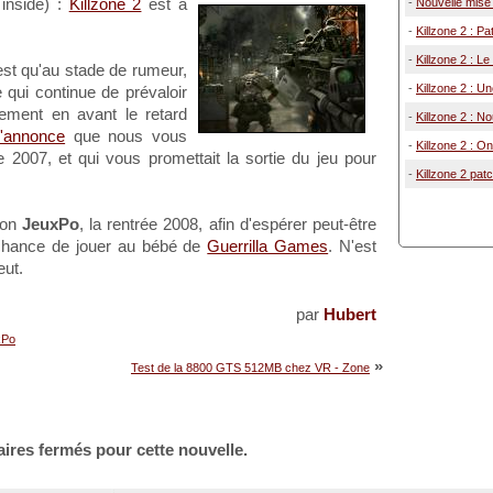
 inside) :
Killzone 2
est à
-
Nouvelle mise à
-
Killzone 2 : Pa
-
Killzone 2 : L
est qu'au stade de rumeur,
-
Killzone 2 : U
e qui continue de prévaloir
uement en avant le retard
-
Killzone 2 : N
l'annonce
que nous vous
-
Killzone 2 : On
 2007, et qui vous promettait la sortie du jeu pour
-
Killzone 2 pat
lon
JeuxPo
, la rentrée 2008, afin d'espérer peut-être
la chance de jouer au bébé de
Guerrilla Games
. N'est
eut.
par
Hubert
xPo
»
Test de la 8800 GTS 512MB chez VR - Zone
ires fermés pour cette nouvelle.