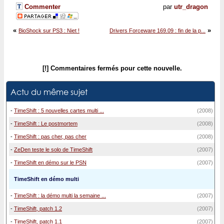
Commenter
par
utr_dragon
«
»
BioShock sur PS3 : Niet !
Drivers Forceware 169.09 : fin de la p...
[!] Commentaires fermés pour cette nouvelle.
Actu du même sujet
-
TimeShift : 5 nouvelles cartes multi ...
(2008)
-
TimeShift : Le postmortem
(2008)
-
TimeShift : pas cher, pas cher
(2008)
-
ZeDen teste le solo de TimeShift
(2007)
-
TimeShift en démo sur le PSN
(2007)
TimeShift en démo multi
-
TimeShift : la démo multi la semaine ...
(2007)
-
TimeShift, patch 1.2
(2007)
-
TimeShift, patch 1.1
(2007)