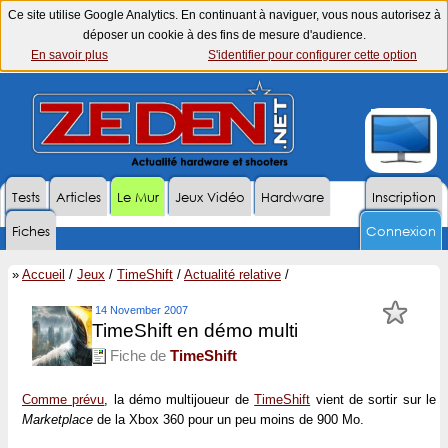
Ce site utilise Google Analytics. En continuant à naviguer, vous nous autorisez à
déposer un cookie à des fins de mesure d'audience.
En savoir plus
S'identifier pour configurer cette option
Tests
Articles
Le Mur
Jeux Vidéo
Hardware
Inscription
Fiches
Connexion
»
Accueil
/
Jeux
/
TimeShift
/
Actualité relative
/
14 November 2007
TimeShift en démo multi
Fiche de
TimeShift
Comme prévu
, la démo multijoueur de
TimeShift
vient de sortir sur le
Marketplace
de la Xbox 360 pour un peu moins de 900 Mo.