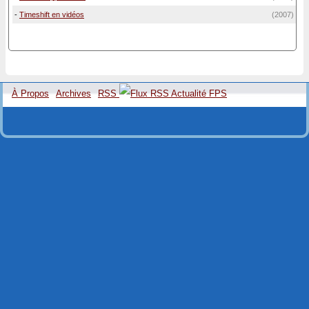
-
Timeshift en vidéos
(2007)
À Propos
Archives
RSS