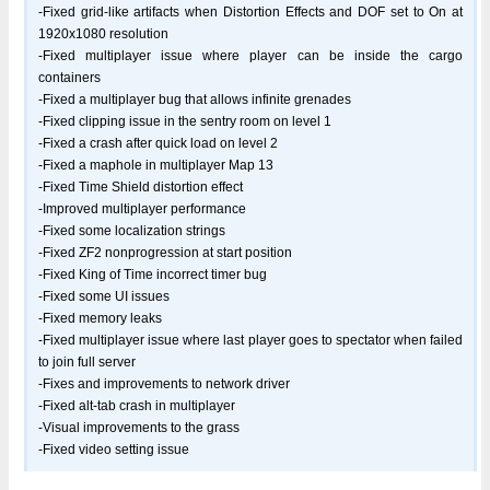
-Fixed grid-like artifacts when Distortion Effects and DOF set to On at
1920x1080 resolution
-Fixed multiplayer issue where player can be inside the cargo
containers
-Fixed a multiplayer bug that allows infinite grenades
-Fixed clipping issue in the sentry room on level 1
-Fixed a crash after quick load on level 2
-Fixed a maphole in multiplayer Map 13
-Fixed Time Shield distortion effect
-Improved multiplayer performance
-Fixed some localization strings
-Fixed ZF2 nonprogression at start position
-Fixed King of Time incorrect timer bug
-Fixed some UI issues
-Fixed memory leaks
-Fixed multiplayer issue where last player goes to spectator when failed
to join full server
-Fixes and improvements to network driver
-Fixed alt-tab crash in multiplayer
-Visual improvements to the grass
-Fixed video setting issue