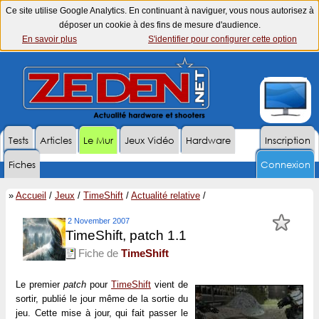
Ce site utilise Google Analytics. En continuant à naviguer, vous nous autorisez à
déposer un cookie à des fins de mesure d'audience.
En savoir plus
S'identifier pour configurer cette option
Tests
Articles
Le Mur
Jeux Vidéo
Hardware
Inscription
Fiches
Connexion
»
Accueil
/
Jeux
/
TimeShift
/
Actualité relative
/
2 November 2007
TimeShift, patch 1.1
Fiche de
TimeShift
Le premier
patch
pour
TimeShift
vient de
sortir, publié le jour même de la sortie du
jeu. Cette mise à jour, qui fait passer le