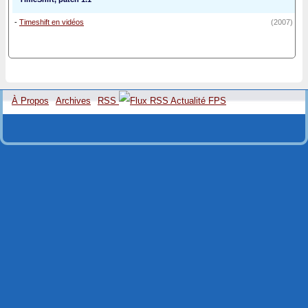
-
Timeshift en vidéos
(2007)
À Propos
Archives
RSS