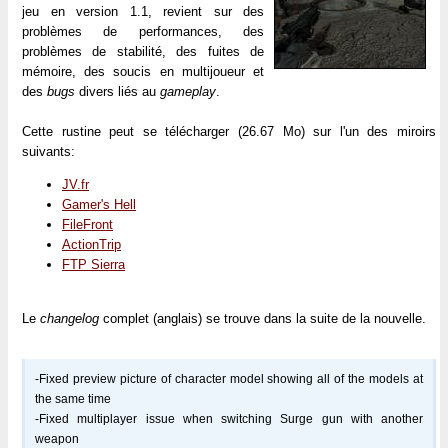
jeu en version 1.1, revient sur des
problèmes de performances, des
problèmes de stabilité, des fuites de
mémoire, des soucis en multijoueur et
des
bugs
divers liés au
gameplay
.
Cette rustine peut se télécharger (26.67 Mo) sur l'un des miroirs
suivants:
JV.fr
Gamer's Hell
FileFront
ActionTrip
FTP Sierra
Le
changelog
complet (anglais) se trouve dans la suite de la nouvelle.
-Fixed preview picture of character model showing all of the models at
the same time
-Fixed multiplayer issue when switching Surge gun with another
weapon