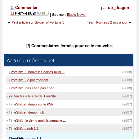
Commenter
par
utr_dragon
|
Source :
Blue's News
«
»
Petit article sur Soldier of Fortune 3
Team Fortress 2 mis à jour
[!] Commentaires fermés pour cette nouvelle.
Actu du même sujet
-
TimeShift : 5 nouvelles cartes multi ...
(2008)
-
TimeShift : Le postmortem
(2008)
-
TimeShift : pas cher, pas cher
(2008)
-
ZeDen teste le solo de TimeShift
(2007)
-
TimeShift en démo sur le PSN
(2007)
-
TimeShift en démo multi
(2007)
-
TimeShift : la démo multi la semaine ...
(2007)
-
TimeShift, patch 1.2
(2007)
TimeShift, patch 1.1