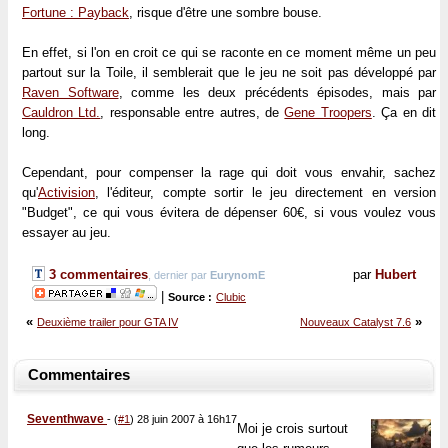
Fortune : Payback
, risque d'être une sombre bouse.
En effet, si l'on en croit ce qui se raconte en ce moment même un peu
partout sur la Toile, il semblerait que le jeu ne soit pas développé par
Raven Software
, comme les deux précédents épisodes, mais par
Cauldron Ltd.
, responsable entre autres, de
Gene Troopers
. Ça en dit
long.
Cependant, pour compenser la rage qui doit vous envahir, sachez
qu'
Activision
, l'éditeur, compte sortir le jeu directement en version
"Budget", ce qui vous évitera de dépenser 60€, si vous voulez vous
essayer au jeu.
3 commentaires
par
Hubert
, dernier par
EurynomE
|
Source :
Clubic
«
»
Deuxième trailer pour GTA IV
Nouveaux Catalyst 7.6
Commentaires
Seventhwave
-
(
#1
) 28 juin 2007 à 16h17
Moi je crois surtout