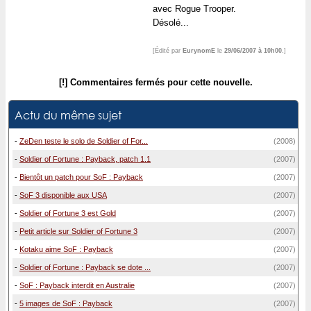
avec Rogue Trooper.
Désolé...
[Édité par
EurynomE
le
29/06/2007 à 10h00
.]
[!] Commentaires fermés pour cette nouvelle.
Actu du même sujet
-
ZeDen teste le solo de Soldier of For...
(2008)
-
Soldier of Fortune : Payback, patch 1.1
(2007)
-
Bientôt un patch pour SoF : Payback
(2007)
-
SoF 3 disponible aux USA
(2007)
-
Soldier of Fortune 3 est Gold
(2007)
-
Petit article sur Soldier of Fortune 3
(2007)
-
Kotaku aime SoF : Payback
(2007)
-
Soldier of Fortune : Payback se dote ...
(2007)
-
SoF : Payback interdit en Australie
(2007)
-
5 images de SoF : Payback
(2007)