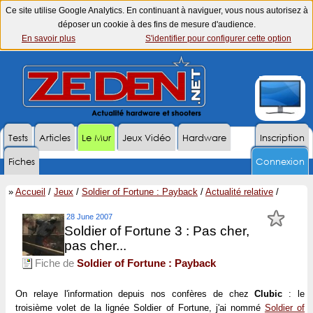
Ce site utilise Google Analytics. En continuant à naviguer, vous nous autorisez à
déposer un cookie à des fins de mesure d'audience.
En savoir plus
S'identifier pour configurer cette option
Tests
Articles
Le Mur
Jeux Vidéo
Hardware
Inscription
Fiches
Connexion
»
Accueil
/
Jeux
/
Soldier of Fortune : Payback
/
Actualité relative
/
28 June 2007
Soldier of Fortune 3 : Pas cher,
pas cher...
Fiche de
Soldier of Fortune : Payback
On relaye l'information depuis nos confères de chez
Clubic
: le
troisième volet de la lignée Soldier of Fortune, j'ai nommé
Soldier of