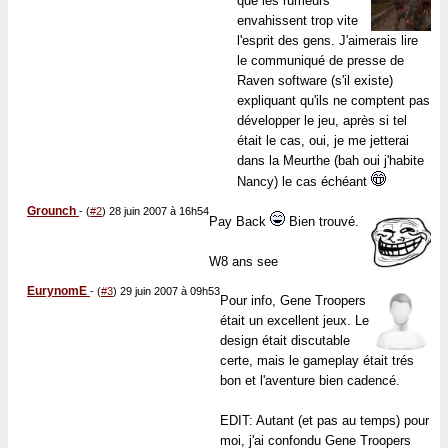
que les rumeurs
envahissent trop vite
l'esprit des gens. J'aimerais lire
le communiqué de presse de
Raven software (s'il existe)
expliquant qu'ils ne comptent pas
développer le jeu, après si tel
était le cas, oui, je me jetterai
dans la Meurthe (bah oui j'habite
Nancy) le cas échéant
Grounch
-
(
#2
) 28 juin 2007 à 16h54
Pay Back
Bien trouvé.
W8 ans see
EurynomE
-
(
#3
) 29 juin 2007 à 09h53
Pour info, Gene Troopers
était un excellent jeux. Le
design était discutable
certe, mais le gameplay était trés
bon et l'aventure bien cadencé.
EDIT: Autant (et pas au temps) pour
moi, j'ai confondu Gene Troopers