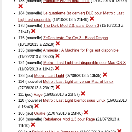
185 (nouvelle)
Painkiller HD en bêta Linux
(17/10/2013 à 13h00)
184 (nouvelle)
Le quatrième (et dernier) DLC pour Metro : Last
Light est disponible
(16/10/2013 à 21h49)
178 (nouvelle)
The Dark Mod 2.0, sans Doom 3
(11/10/2013 à
21h41)
176 (nouvelle)
ZeDen teste Far Cry 3 : Blood Dragon
(10/10/2013 à 22h19)
135 (nouvelle)
Amnesia : A Machine for Pigs est disponible
(11/09/2013 à 23h00)
134 (nouvelle)
Metro : Last Light est disponible pour Mac OS X
(11/09/2013 à 11h42)
128 (jeu)
Metro : Last Light
(07/09/2013 à 13h35)
114 (nouvelle)
Metro : Last Light arrive sur Mac et Linux
(27/08/2013 à 23h17)
111 (jeu)
Rage
(16/08/2013 à 23h57)
110 (nouvelle)
Metro : Last Light bientôt sous Linux
(16/08/2013
à 16h49)
105 (jeu)
Quake
(21/07/2013 à 15h40)
104 (nouvelle)
Rebalance Mod 1.3 pour Rage
(21/07/2013 à
11h10)