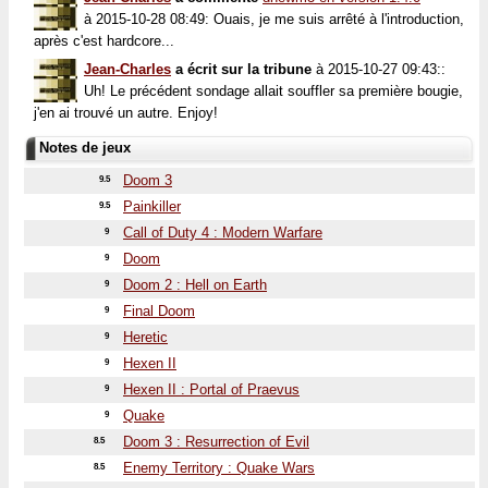
à 2015-10-28 08:49: Ouais, je me suis arrêté à l'introduction,
après c'est hardcore...
Jean-Charles
a écrit sur la tribune
à 2015-10-27 09:43::
Uh! Le précédent sondage allait souffler sa première bougie,
j'en ai trouvé un autre. Enjoy!
Notes de jeux
Doom 3
9.5
Painkiller
9.5
Call of Duty 4 : Modern Warfare
9
Doom
9
Doom 2 : Hell on Earth
9
Final Doom
9
Heretic
9
Hexen II
9
Hexen II : Portal of Praevus
9
Quake
9
Doom 3 : Resurrection of Evil
8.5
Enemy Territory : Quake Wars
8.5