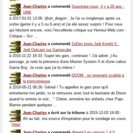
Jean-Charles
a commenté
Souvenez-vous, il y a 20 ans :
1996
à 2017-01-01 13:06: @utr_dragon : Je l'ai vu longtemps après sa
sortie (genre il y a 5 ou 6 ans) et j'ai été assez surpris ! Pour ceux
qui hésitent encore, voici l'excellente critique sur Horreur-Web.com :
Critique – Scr ...
Jean-Charles
a commenté
ZeDen teste Jedi Knight II :
Jedi Outcast sur Gamecube
à 2016-11-22 18:33: Super les gars, continuez ! J'ai adoré ;) Au
passage, je note la présence d'une Master System II et d'une valise
Game Boy. Je crois que j'ai la même !
Jean-Charles
a commenté
DOOM : un revenant sculpté à
la tronçonneuse
à 2016-05-21 06:26: Génial ! Tu appelles le gars pour qu'il
entretienne ton jardin, tu te retrouves avec tout le bestiaire de Doom
quand tu rentres le soir... " Chérie, emmène les enfants chez Papi-
Mamie pendant quelques ...
Jean-Charles
a écrit sur la tribune
à 2015-12-03 19:00::
Ah au fait, ma source d'inspiration pour le sondage en cours
:
[http]
Jean-Charles
a commenté
dhewm3 en version 1.4.0