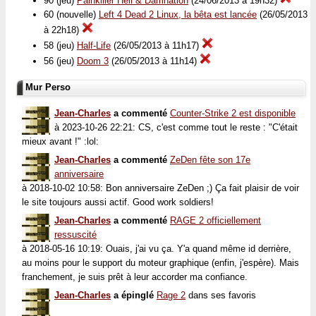
90 (jeu)
Painkiller Hell & Damnation
(24/06/2013 à 19h32)
60 (nouvelle)
Left 4 Dead 2 Linux, la bêta est lancée
(26/05/2013
à 22h18)
58 (jeu)
Half-Life
(26/05/2013 à 11h17)
56 (jeu)
Doom 3
(26/05/2013 à 11h14)
Mur Perso
Jean-Charles
a commenté
Counter-Strike 2 est disponible
à 2023-10-26 22:21: CS, c'est comme tout le reste : "C'était
mieux avant !" :lol:
Jean-Charles
a commenté
ZeDen fête son 17e
anniversaire
à 2018-10-02 10:58: Bon anniversaire ZeDen ;) Ça fait plaisir de voir
le site toujours aussi actif. Good work soldiers!
Jean-Charles
a commenté
RAGE 2 officiellement
ressuscité
à 2018-05-16 10:19: Ouais, j'ai vu ça. Y'a quand même id derrière,
au moins pour le support du moteur graphique (enfin, j'espère). Mais
franchement, je suis prêt à leur accorder ma confiance.
Jean-Charles
a épinglé
Rage 2
dans ses favoris