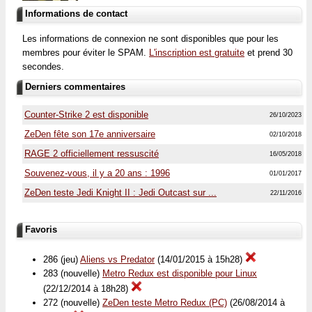
Informations de contact
Les informations de connexion ne sont disponibles que pour les
membres pour éviter le SPAM.
L'inscription est gratuite
et prend 30
secondes.
Derniers commentaires
Counter-Strike 2 est disponible
26/10/2023
ZeDen fête son 17e anniversaire
02/10/2018
RAGE 2 officiellement ressuscité
16/05/2018
Souvenez-vous, il y a 20 ans : 1996
01/01/2017
ZeDen teste Jedi Knight II : Jedi Outcast sur ...
22/11/2016
Favoris
286 (jeu)
Aliens vs Predator
(14/01/2015 à 15h28)
283 (nouvelle)
Metro Redux est disponible pour Linux
(22/12/2014 à 18h28)
272 (nouvelle)
ZeDen teste Metro Redux (PC)
(26/08/2014 à