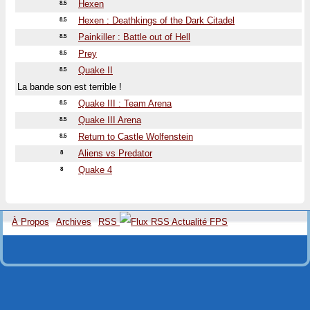
Hexen
8.5
Hexen : Deathkings of the Dark Citadel
8.5
Painkiller : Battle out of Hell
8.5
Prey
8.5
Quake II
8.5
La bande son est terrible !
Quake III : Team Arena
8.5
Quake III Arena
8.5
Return to Castle Wolfenstein
8.5
Aliens vs Predator
8
Quake 4
8
À Propos
Archives
RSS