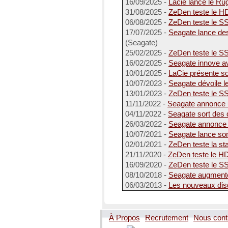
16/09/2025 -
Lacie lance le Ru
31/08/2025 -
ZeDen teste le H
06/08/2025 -
ZeDen teste le S
17/07/2025 -
Seagate lance de
(Seagate)
25/02/2025 -
ZeDen teste le SS
16/02/2025 -
Seagate innove a
10/01/2025 -
LaCie présente 
10/07/2023 -
Seagate dévoile l
13/01/2023 -
ZeDen teste le S
11/11/2022 -
Seagate annonce u
04/11/2022 -
Seagate sort des 
26/03/2022 -
Seagate annonce 
10/07/2021 -
Seagate lance s
02/01/2021 -
ZeDen teste la st
21/11/2020 -
ZeDen teste le H
16/09/2020 -
ZeDen teste le S
08/10/2018 -
Seagate augmente 
06/03/2013 -
Les nouveaux dis
À Propos
Recrutement
Nous cont