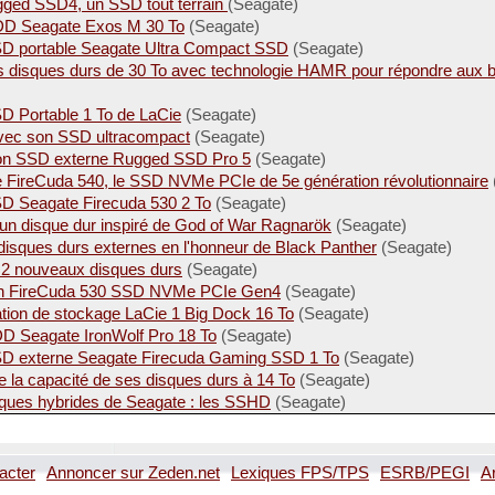
gged SSD4, un SSD tout terrain
(Seagate)
DD Seagate Exos M 30 To
(Seagate)
SD portable Seagate Ultra Compact SSD
(Seagate)
s disques durs de 30 To avec technologie HAMR pour répondre aux be
D Portable 1 To de LaCie
(Seagate)
vec son SSD ultracompact
(Seagate)
son SSD externe Rugged SSD Pro 5
(Seagate)
e FireCuda 540, le SSD NVMe PCIe de 5e génération révolutionnaire
SD Seagate Firecuda 530 2 To
(Seagate)
n disque dur inspiré de God of War Ragnarök
(Seagate)
disques durs externes en l'honneur de Black Panther
(Seagate)
2 nouveaux disques durs
(Seagate)
on FireCuda 530 SSD NVMe PCIe Gen4
(Seagate)
ation de stockage LaCie 1 Big Dock 16 To
(Seagate)
DD Seagate IronWolf Pro 18 To
(Seagate)
SD externe Seagate Firecuda Gaming SSD 1 To
(Seagate)
la capacité de ses disques durs à 14 To
(Seagate)
ques hybrides de Seagate : les SSHD
(Seagate)
acter
Annoncer sur Zeden.net
Lexiques FPS/TPS
ESRB/PEGI
A