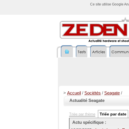
Ce site utilise Google A
Tests
Articles
Commun
>
Accueil
/
Sociétés
/
Seagate
/
Actualité Seagate
Triée par date
Triée par thème
Actu spécifique :