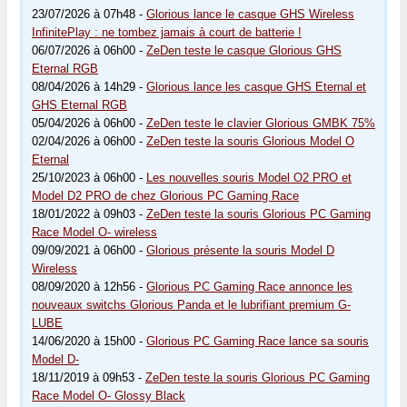
23/07/2026 à 07h48 -
Glorious lance le casque GHS Wireless
InfinitePlay : ne tombez jamais à court de batterie !
06/07/2026 à 06h00 -
ZeDen teste le casque Glorious GHS
Eternal RGB
08/04/2026 à 14h29 -
Glorious lance les casque GHS Eternal et
GHS Eternal RGB
05/04/2026 à 06h00 -
ZeDen teste le clavier Glorious GMBK 75%
02/04/2026 à 06h00 -
ZeDen teste la souris Glorious Model O
Eternal
25/10/2023 à 06h00 -
Les nouvelles souris Model O2 PRO et
Model D2 PRO de chez Glorious PC Gaming Race
18/01/2022 à 09h03 -
ZeDen teste la souris Glorious PC Gaming
Race Model O- wireless
09/09/2021 à 06h00 -
Glorious présente la souris Model D
Wireless
08/09/2020 à 12h56 -
Glorious PC Gaming Race annonce les
nouveaux switchs Glorious Panda et le lubrifiant premium G-
LUBE
14/06/2020 à 15h00 -
Glorious PC Gaming Race lance sa souris
Model D-
18/11/2019 à 09h53 -
ZeDen teste la souris Glorious PC Gaming
Race Model O- Glossy Black