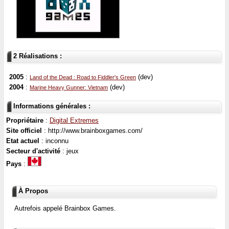
2 Réalisations :
2005
:
(dev)
Land of the Dead : Road to Fiddler's Green
2004
:
(dev)
Marine Heavy Gunner: Vietnam
Informations générales :
Propriétaire
:
Digital Extremes
Site officiel
: http://www.brainboxgames.com/
Etat actuel
: inconnu
Secteur d'activité
: jeux
Pays
:
À Propos
Autrefois appelé Brainbox Games.