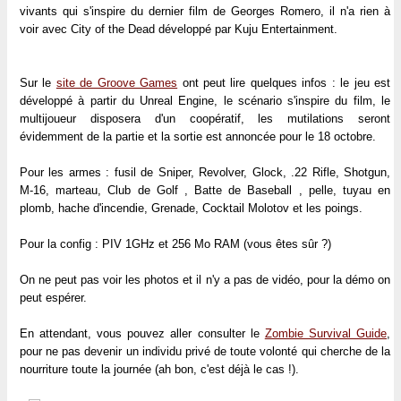
vivants qui s'inspire du dernier film de Georges Romero, il n'a rien à
voir avec
City of the Dead
développé par Kuju Entertainment.
Sur le
site de Groove Games
ont peut lire quelques infos : le jeu est
développé à partir du Unreal Engine, le scénario s'inspire du film, le
multijoueur disposera d'un coopératif, les mutilations seront
évidemment de la partie et la sortie est annoncée pour le 18 octobre.
Pour les armes : fusil de Sniper, Revolver, Glock, .22 Rifle, Shotgun,
M-16, marteau, Club de Golf , Batte de Baseball , pelle, tuyau en
plomb, hache d'incendie, Grenade, Cocktail Molotov et les poings.
Pour la config : PIV 1GHz et 256 Mo RAM (vous êtes sûr ?)
On ne peut pas voir les photos et il n'y a pas de vidéo, pour la démo on
peut espérer.
En attendant, vous pouvez aller consulter le
Zombie Survival Guide
,
pour ne pas devenir un individu privé de toute volonté qui cherche de la
nourriture toute la journée (ah bon, c'est déjà le cas !).