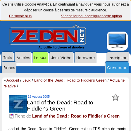
Ce site utilise Google Analytics. En continuant à naviguer, vous nous autorisez à
déposer un cookie à des fins de mesure d'audience.
En savoir plus
S'identifier pour configurer cette option
Tests
Articles
Le Mur
Jeux Vidéo
Hardware
Inscription
Fiches
Connexion
»
Accueil
/
Jeux
/
Land of the Dead : Road to Fiddler's Green
/
Actualité
relative
/
18 August 2005
Land of the Dead: Road to
Fiddler's Green
Fiche de
Land of the Dead : Road to Fiddler's Green
Land of the Dead: Road to Fiddler's Green
est un FPS plein de morts-