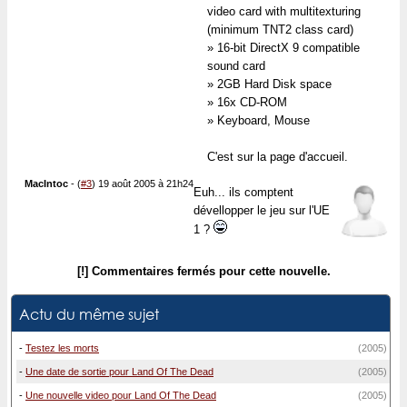
video card with multitexturing
(minimum TNT2 class card)
» 16-bit DirectX 9 compatible
sound card
» 2GB Hard Disk space
» 16x CD-ROM
» Keyboard, Mouse
C'est sur la page d'accueil.
MacIntoc
-
(
#3
) 19 août 2005 à 21h24
Euh... ils comptent
dévellopper le jeu sur l'UE
1 ?
[!] Commentaires fermés pour cette nouvelle.
Actu du même sujet
-
Testez les morts
(2005)
-
Une date de sortie pour Land Of The Dead
(2005)
-
Une nouvelle video pour Land Of The Dead
(2005)