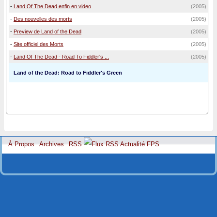
-
Land Of The Dead enfin en video
(2005)
-
Des nouvelles des morts
(2005)
-
Preview de Land of the Dead
(2005)
-
Site officiel des Morts
(2005)
-
Land Of The Dead - Road To Fiddler's ...
(2005)
Land of the Dead: Road to Fiddler's Green
À Propos
Archives
RSS