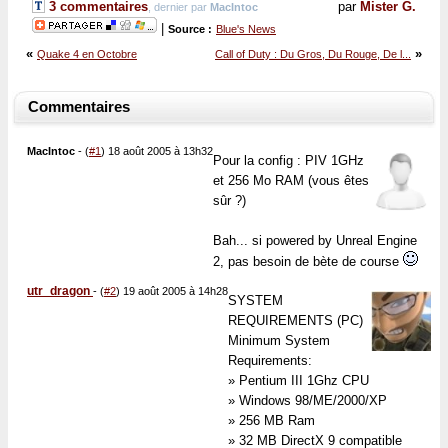
3 commentaires
par
Mister G.
, dernier par
MacIntoc
|
Source :
Blue's News
«
»
Quake 4 en Octobre
Call of Duty : Du Gros, Du Rouge, De l...
Commentaires
MacIntoc
-
(
#1
) 18 août 2005 à 13h32
Pour la config : PIV 1GHz
et 256 Mo RAM (vous êtes
sûr ?)
Bah... si powered by Unreal Engine
2, pas besoin de bète de course
utr_dragon
-
(
#2
) 19 août 2005 à 14h28
SYSTEM
REQUIREMENTS (PC)
Minimum System
Requirements:
» Pentium III 1Ghz CPU
» Windows 98/ME/2000/XP
» 256 MB Ram
» 32 MB DirectX 9 compatible