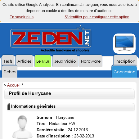
Ce site utilise Google Analytics. En continuant à naviguer, vous nous autorisez à
déposer un cookie à des fins de mesure d'audience.
En savoir plus
S'identifier pour configurer cette option
Tests
Articles
Le Mur
Jeux Vidéo
Hardware
Inscription
Fiches
Connexion
>
Accueil
/
Profil de Hurrycane
Informations générales
Surnom
: Hurrycane
Titre
: Rédacteur HW
Dernière visite
: 24-12-2013
Date d'inscription
: 23-02-2013