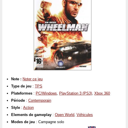
Note :
Noter ce jeu
Type de jeu
:
TPS
Plateformes
:
PC/Windows
,
PlayStation 3 (PS3)
,
Xbox 360
Période
:
Contemporain
Style
:
Action
Elements de gameplay
:
Open World
,
Véhicules
Modes de jeu
: Campagne solo