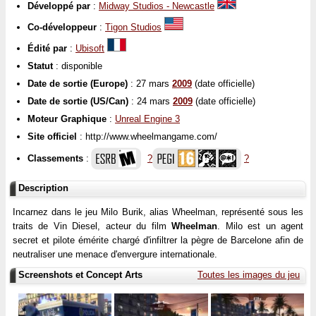
Développé par
:
Midway Studios - Newcastle
Co-développeur
:
Tigon Studios
Édité par
:
Ubisoft
Statut
: disponible
Date de sortie (Europe)
: 27 mars
2009
(date officielle)
Date de sortie (US/Can)
: 24 mars
2009
(date officielle)
Moteur Graphique
:
Unreal Engine 3
Site officiel
: http://www.wheelmangame.com/
Classements
:
?
?
Description
Incarnez dans le jeu Milo Burik, alias Wheelman, représenté sous les
traits de Vin Diesel, acteur du film
Wheelman
. Milo est un agent
secret et pilote émérite chargé d'infiltrer la pègre de Barcelone afin de
neutraliser une menace d'envergure internationale.
Screenshots et Concept Arts
Toutes les images du jeu