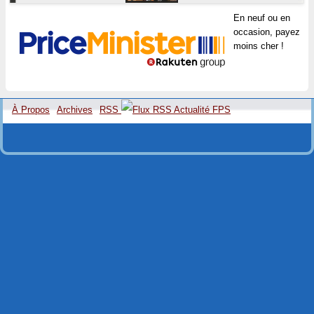
En neuf ou en
occasion, payez
moins cher !
À Propos
Archives
RSS