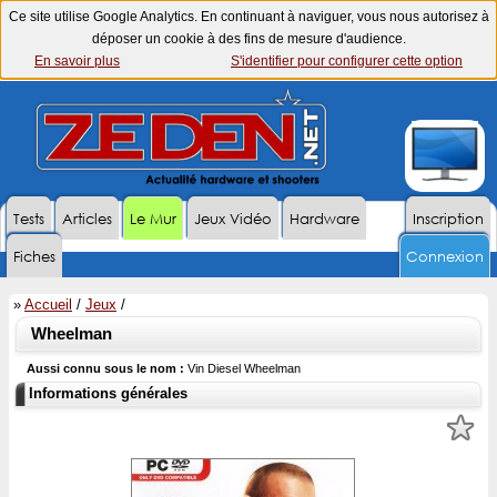
Ce site utilise Google Analytics. En continuant à naviguer, vous nous autorisez à
déposer un cookie à des fins de mesure d'audience.
En savoir plus
S'identifier pour configurer cette option
Tests
Articles
Le Mur
Jeux Vidéo
Hardware
Inscription
Fiches
Connexion
»
Accueil
/
Jeux
/
Wheelman
Aussi connu sous le nom :
Vin Diesel Wheelman
Informations générales