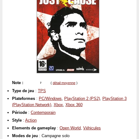
Note :
(
détail moyenne
)
7
Type de jeu
:
TPS
Plateformes
:
PC/Windows
,
PlayStation 2 (PS2)
,
PlayStation 3
(PlayStation Network)
,
Xbox
,
Xbox 360
Période
:
Contemporain
Style
:
Action
Elements de gameplay
:
Open World
,
Véhicules
Modes de jeu
: Campagne solo