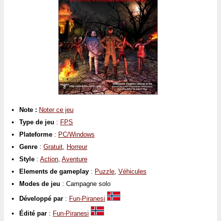
Note :
Noter ce jeu
Type de jeu
:
FPS
Plateforme
:
PC/Windows
Genre
:
Gratuit
,
Horreur
Style
:
Action
,
Aventure
Elements de gameplay
:
Puzzle
,
Véhicules
Modes de jeu
: Campagne solo
Développé par
:
Fun-Piranesi
Édité par
:
Fun-Piranesi