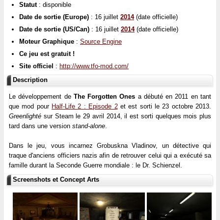
Statut
: disponible
Date de sortie (Europe)
: 16 juillet
2014
(date officielle)
Date de sortie (US/Can)
: 16 juillet
2014
(date officielle)
Moteur Graphique
:
Source Engine
Ce jeu est gratuit !
Site officiel
:
http://www.tfo-mod.com/
Description
Le développement de
The Forgotten Ones
a débuté en 2011 en tant
que mod pour
Half-Life 2 : Episode 2
et est sorti le 23 octobre 2013.
Greenlighté
sur Steam le 29 avril 2014, il est sorti quelques mois plus
tard dans une version
stand-alone
.
Dans le jeu, vous incarnez Grobuskna Vladinov, un détective qui
traque d'anciens officiers nazis afin de retrouver celui qui a exécuté sa
famille durant la Seconde Guerre mondiale : le Dr. Schienzel.
Screenshots et Concept Arts