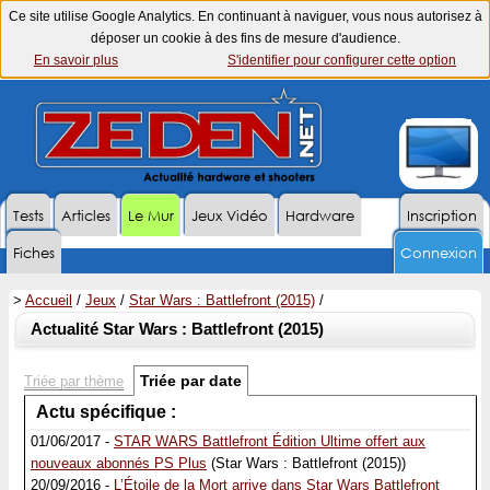
Ce site utilise Google Analytics. En continuant à naviguer, vous nous autorisez à
déposer un cookie à des fins de mesure d'audience.
En savoir plus
S'identifier pour configurer cette option
Tests
Articles
Le Mur
Jeux Vidéo
Hardware
Inscription
Fiches
Connexion
>
Accueil
/
Jeux
/
Star Wars : Battlefront (2015)
/
Actualité Star Wars : Battlefront (2015)
Triée par date
Triée par thème
Actu spécifique :
01/06/2017 -
STAR WARS Battlefront Édition Ultime offert aux
nouveaux abonnés PS Plus
(Star Wars : Battlefront (2015))
20/09/2016 -
L’Étoile de la Mort arrive dans Star Wars Battlefront