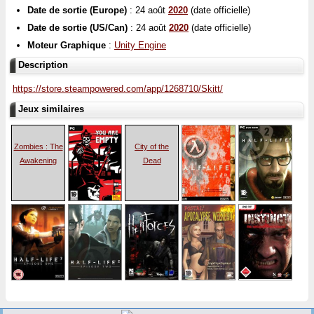
Date de sortie (Europe)
: 24 août
2020
(date officielle)
Date de sortie (US/Can)
: 24 août
2020
(date officielle)
Moteur Graphique
:
Unity Engine
Description
https://store.steampowered.com/app/1268710/Skitt/
Jeux similaires
Zombies : The
City of the
Awakening
Dead