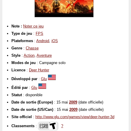
Note :
Noter ce jeu
Type de jeu
:
FPS
Plateformes
:
Android
,
iOS
Genre
:
Chasse
Style
:
Action
,
Aventure
Modes de jeu
: Campagne solo
Licence
:
Deer Hunter
Développé par
:
Glu
Édité par
:
Glu
Statut
: disponible
Date de sortie (Europe)
: 15 mai
2009
(date officielle)
Date de sortie (US/Can)
: 15 mai
2009
(date officielle)
Site officiel
:
http://www.glu.com/games/view/deer-hunter-3d
Classements
:
?