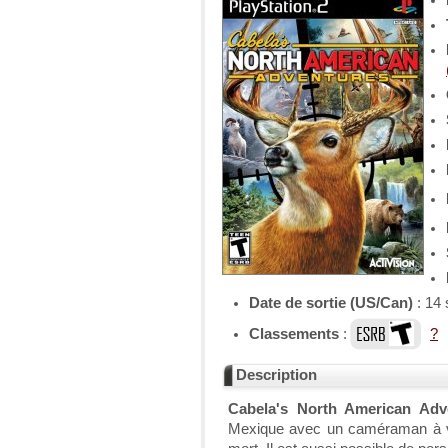
Date de sortie (US/Can)
: 14
Classements
:
?
Description
Cabela's North American Adv
Mexique avec un caméraman à vo