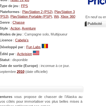
Note :
Noter ce jeu
Type de jeu
:
FPS
Plateformes
:
PlayStation 2 (PS2)
,
PlayStation 3
(PS3)
,
PlayStation Portable (PSP)
,
Wii
,
Xbox 360
En neuf ou e
Genre
:
Chasse
Publicité
Style
:
Action
,
Aventure
Modes de jeu
: Campagne solo, Multijoueur
Licence
:
Cabela's
Développé par
:
Fun Labs
Édité par
:
Activision
Statut
: disponible
Date de sortie (Europe)
: inconnue à ce jour.
 septembre
2010
(date officielle)
entures
vous propose de chasser de l'Alaska au
s côtés pour immortaliser vos plus belles mises à