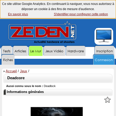
Ce site utilise Google Analytics. En continuant à naviguer, vous nous autorisez à
déposer un cookie à des fins de mesure d'audience.
En savoir plus
S'identifier pour configurer cette option
Tests
Articles
Le Mur
Jeux Vidéo
Hardware
Inscription
Fiches
Connexion
»
Accueil
/
Jeux
/
Deadcore
Aussi connu sous le nom :
Deadlock
Informations générales