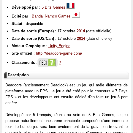
Développé par
:
5 Bits Games
Édité par
:
Bandai Namco Games
Statut
: disponible
Date de sortie (Europe)
: 17 octobre
2014
(date officielle)
Date de sortie (US/Can)
: 17 octobre
2014
(date officielle)
Moteur Graphique
:
Unity Engine
Site officiel
:
http://deadcore-game.com/
Classements
:
?
Description
Deadcore (anciennement Deadlock) est un jeu qui mêle éléments de
plateforme avec un FPS. Le jeu a été créé pour le concours « 7 Days
FPS » et les développeurs ont ensuite décidé d'en faire un jeu à part
entière.
Développé par 5 français, réunis au sein de 5 Bits Games, le jeu
propose actuellement une arène principale composée d'une immense
tour. Le but du jeu sera bien évidemment de la gravir, en trouvant le
chemin le plus rapide. Le jeu ne propose pas d'ennemis à proprement