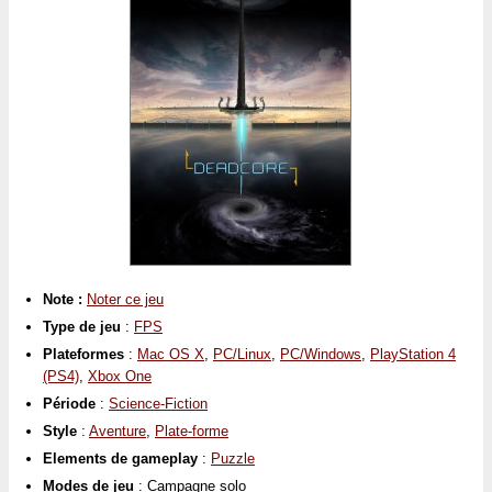
Note :
Noter ce jeu
Type de jeu
:
FPS
Plateformes
:
Mac OS X
,
PC/Linux
,
PC/Windows
,
PlayStation 4
(PS4)
,
Xbox One
Période
:
Science-Fiction
Style
:
Aventure
,
Plate-forme
Elements de gameplay
:
Puzzle
Modes de jeu
: Campagne solo