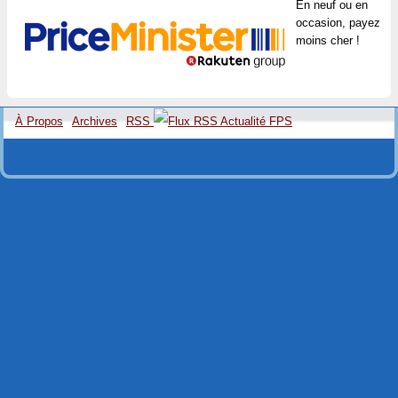
En neuf ou en
occasion, payez
moins cher !
À Propos
Archives
RSS