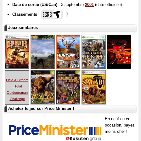
Date de sortie (US/Can)
: 3 septembre
2001
(date officielle)
Classements
:
?
Jeux similaires
Field & Stream
: Total
Outdoorsman
Challenge
Achetez le jeu sur Price Minister !
En neuf ou en
occasion, payez
moins cher !