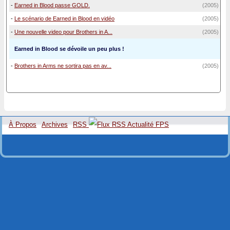
-
Earned in Blood passe GOLD.
(2005)
-
Le scénario de Earned in Blood en vidéo
(2005)
-
Une nouvelle video pour Brothers in A...
(2005)
Earned in Blood se dévoile un peu plus !
-
Brothers in Arms ne sortira pas en av...
(2005)
À Propos
Archives
RSS