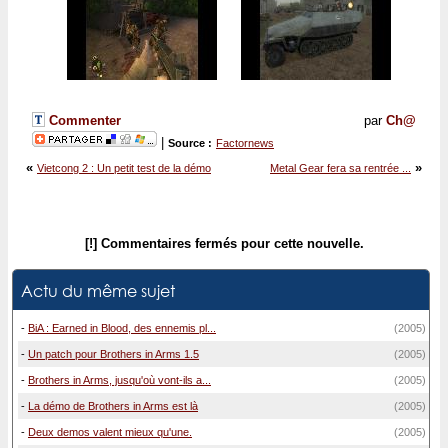
Commenter
par
Ch@
|
Source :
Factornews
«
»
Vietcong 2 : Un petit test de la démo
Metal Gear fera sa rentrée ...
[!] Commentaires fermés pour cette nouvelle.
Actu du même sujet
-
BiA : Earned in Blood, des ennemis pl...
(2005)
-
Un patch pour Brothers in Arms 1.5
(2005)
-
Brothers in Arms, jusqu'où vont-ils a...
(2005)
-
La démo de Brothers in Arms est là
(2005)
-
Deux demos valent mieux qu'une.
(2005)