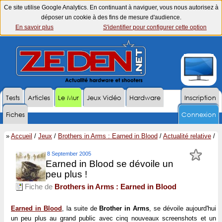
Ce site utilise Google Analytics. En continuant à naviguer, vous nous autorisez à
déposer un cookie à des fins de mesure d'audience.
En savoir plus
S'identifier pour configurer cette option
Tests
Articles
Le Mur
Jeux Vidéo
Hardware
Inscription
Fiches
Connexion
»
Accueil
/
Jeux
/
Brothers in Arms : Earned in Blood
/
Actualité relative
/
8 September 2005
Earned in Blood se dévoile un
peu plus !
Fiche de
Brothers in Arms : Earned in Blood
Earned in Blood
, la suite de
Brother in Arms
, se dévoile aujourd'hui
un peu plus au grand public avec cinq nouveaux screenshots et un