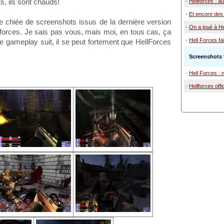
, ils sont chauds!
-
Hellforces : 
-
Et encore des
 chiée de screenshots issus de la dernière version
-
On a joué à He
llforces. Je sais pas vous, mais moi, en tous cas, ça
-
Hell Forces fai
e gameplay suit, il se peut fortement que HellForces
Screenshots t
-
Hell Forces :
-
Hellforces offi