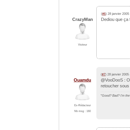
(
#6
) 28 janvier 2005
CrazyMan
Dediou que ça 
Visiteur
(
#7
) 28 janvier 2005
Ouamdu
@VooDooS : Oua
retoucher sous 
"
Good? Bad? I'm the 
Ex-Rédacteur
Nb msg : 160