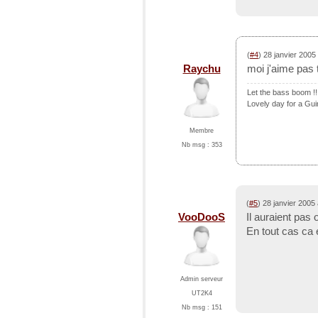
(
#4
) 28 janvier 2005
Raychu
moi j'aime pas t
Let the bass boom !!
Lovely day for a Gui
Membre
Nb msg : 353
(
#5
) 28 janvier 2005
VooDooS
Il auraient pas 
En tout cas ca 
Admin serveur
UT2K4
Nb msg : 151