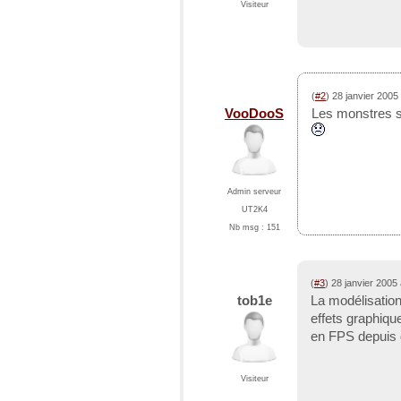
Visiteur
(
#2
) 28 janvier 2005
VooDooS
Les monstres so
Admin serveur
UT2K4
Nb msg : 151
(
#3
) 28 janvier 2005
tob1e
La modélisatio
effets graphique
en FPS depuis
Visiteur