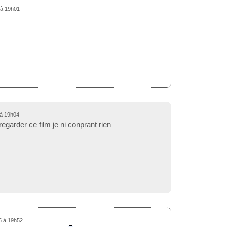
 à 19h01
 à 19h04
egarder ce film je ni conprant rien
05 à 19h52