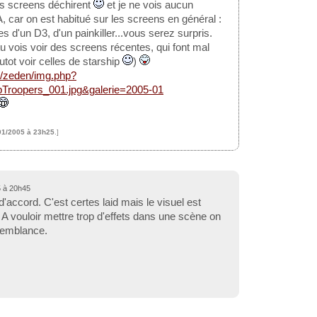
les screens déchirent
et je ne vois aucun
 car on est habitué sur les screens en général :
les d'un D3, d'un painkiller...vous serez surpris.
u vois voir des screens récentes, qui font mal
utot voir celles de starship
)
et/zeden/img.php?
pTroopers_001.jpg&galerie=2005-01
01/2005 à 23h25
.]
5 à 20h45
'accord. C'est certes laid mais le visuel est
 A vouloir mettre trop d'effets dans une scène on
semblance.