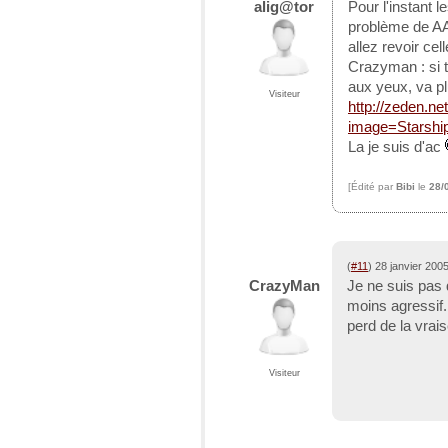
alig@tor
Pour l'instant 
problème de AA,
allez revoir cel
Crazyman : si t
aux yeux, va pl
Visiteur
http://zeden.n
image=Starshi
La je suis d'ac
[Édité par
Bibi
le
28/
(
#11
) 28 janvier 200
CrazyMan
Je ne suis pas d
moins agressif.
perd de la vrai
Visiteur