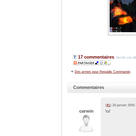
17 commentaires
, dernier par
a
«
Des armes pour Republic Commando
Commentaires
(
#1
) 28 janvier 2005
carwin
\o/