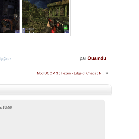
par
Ouamdu
lig@tor
»
Mod DOOM 3 : Hexen - Edge of Chaos : N...
 à 15h58