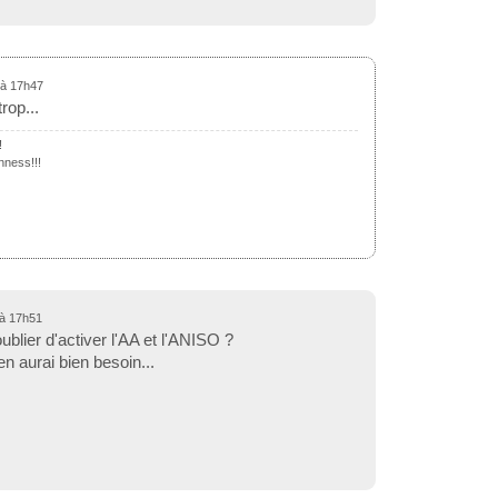
 à 17h47
rop...
!
nness!!!
 à 17h51
oublier d'activer l'AA et l'ANISO ?
en aurai bien besoin...