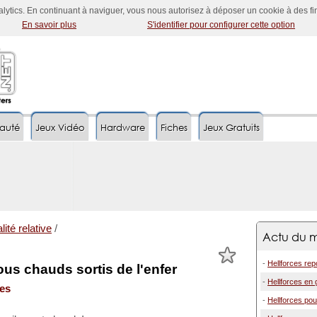
nalytics. En continuant à naviguer, vous nous autorisez à déposer un cookie à des f
En savoir plus
S'identifier pour configurer cette option
auté
Jeux Vidéo
Hardware
Fiches
Jeux Gratuits
lité relative
/
Actu du m
-
Hellforces repo
us chauds sortis de l'enfer
-
Hellforces en 
ces
-
Hellforces pour