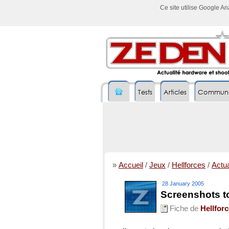
Ce site utilise Google A
Tests
Articles
Commun
»
Accueil
/
Jeux
/
Hellforces
/
Actua
28 January 2005
Screenshots to
Fiche de
Hellfor