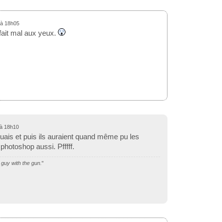
 à 18h05
fait mal aux yeux.
 à 18h10
is et puis ils auraient quand même pu les
photoshop aussi. Pfffff.
guy with the gun.
"