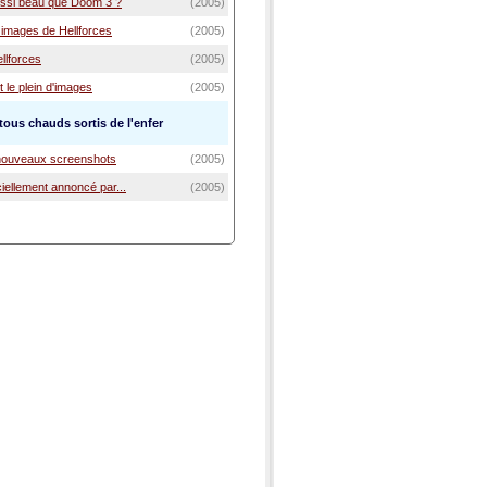
aussi beau que Doom 3 ?
(2005)
 images de Hellforces
(2005)
llforces
(2005)
t le plein d'images
(2005)
ous chauds sortis de l'enfer
 nouveaux screenshots
(2005)
ciellement annoncé par...
(2005)