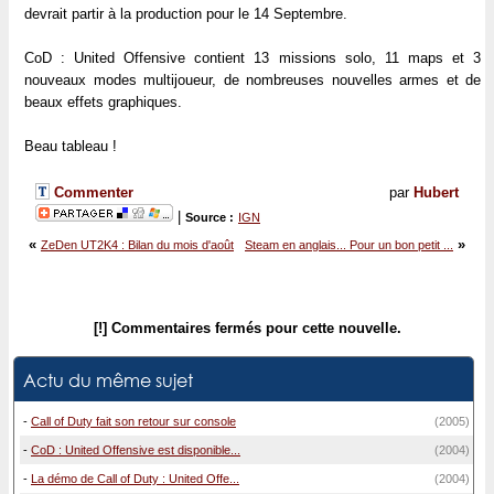
devrait partir à la production pour le 14 Septembre.
CoD : United Offensive contient 13 missions solo, 11 maps et 3
nouveaux modes multijoueur, de nombreuses nouvelles armes et de
beaux effets graphiques.
Beau tableau !
Commenter
par
Hubert
|
Source :
IGN
«
»
ZeDen UT2K4 : Bilan du mois d'août
Steam en anglais... Pour un bon petit ...
[!] Commentaires fermés pour cette nouvelle.
Actu du même sujet
-
Call of Duty fait son retour sur console
(2005)
-
CoD : United Offensive est disponible...
(2004)
-
La démo de Call of Duty : United Offe...
(2004)