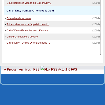
-
Deux nouvelles vidéos de Call of Duty...
(2004)
Call of Duty : United Offensive is Gold !
-
Offensive de screens
(2004)
-
Toi aussi réponds à l'appel du devoir !
(2004)
-
Call of Duty déclenche son offensive
(2004)
-
United Offensive se dévoile
(2004)
-
Call of Duty : United Offensive nous ...
(2004)
À Propos
Archives
RSS