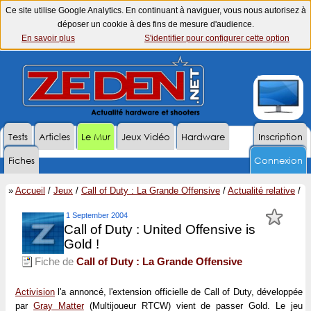
Ce site utilise Google Analytics. En continuant à naviguer, vous nous autorisez à
déposer un cookie à des fins de mesure d'audience.
En savoir plus
S'identifier pour configurer cette option
Tests
Articles
Le Mur
Jeux Vidéo
Hardware
Inscription
Fiches
Connexion
»
Accueil
/
Jeux
/
Call of Duty : La Grande Offensive
/
Actualité relative
/
1 September 2004
Call of Duty : United Offensive is
Gold !
Fiche de
Call of Duty : La Grande Offensive
Activision
l'a annoncé, l'extension officielle de Call of Duty, développée
par
Gray Matter
(Multijoueur RTCW) vient de passer Gold. Le jeu