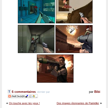
6 commentaires
par
Bibi
, dernier par
«
»
On touche avec les yeux !
Des images étonnantes de Painkiller