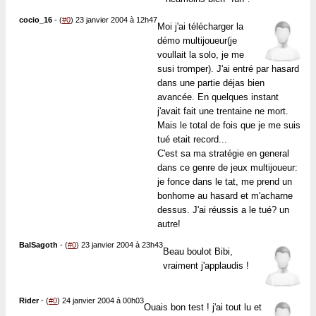
cocio_16
-
(
#0
) 23 janvier 2004 à 12h47
Moi j'ai télécharger la
démo multijoueur(je
voullait la solo, je me
susi tromper). J'ai entré par hasard
dans une partie déjas bien
avancée. En quelques instant
j'avait fait une trentaine ne mort.
Mais le total de fois que je me suis
tué etait record...
C'est sa ma stratégie en general
dans ce genre de jeux multijoueur:
je fonce dans le tat, me prend un
bonhome au hasard et m'acharne
dessus. J'ai réussis a le tué? un
autre!
BalSagoth
-
(
#0
) 23 janvier 2004 à 23h43
Beau boulot Bibi,
vraiment j'applaudis !
Rider
-
(
#0
) 24 janvier 2004 à 00h03
Ouais bon test ! j'ai tout lu et