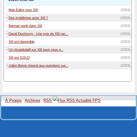
-
Map Editor pour XIII
(2003)
-
Des problèmes avec XIII ?
(2003)
-
Batman parle dans XIII
(2003)
-
David Duchovny : Une voix de XIII rac...
(2003)
-
XIII est disponible
(2003)
-
Un récapitulatif sur XIII pour ceux q...
(2003)
-
XIII est GOLD
(2003)
-
Julien Bares répond aux questions sur...
(2003)
À Propos
Archives
RSS