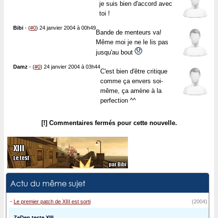
je suis bien d'accord avec
toi !
Bibi
-
(
#0
) 24 janvier 2004 à 00h49
Bande de menteurs va!
Même moi je ne le lis pas
jusqu'au bout
Damz
-
(
#0
) 24 janvier 2004 à 03h44
C'est bien d'être critique
comme ça envers soi-
même, ça amène à la
perfection ^^
[!] Commentaires fermés pour cette nouvelle.
Actu du même sujet
-
Le premier patch de XIII est sorti
(2004)
ZeDen teste XIII