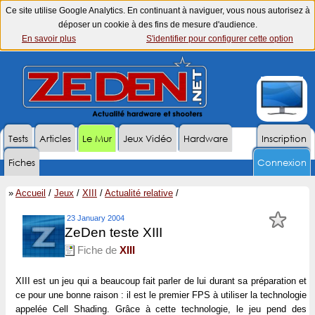
Ce site utilise Google Analytics. En continuant à naviguer, vous nous autorisez à
déposer un cookie à des fins de mesure d'audience.
En savoir plus
S'identifier pour configurer cette option
Tests
Articles
Le Mur
Jeux Vidéo
Hardware
Inscription
Fiches
Connexion
»
Accueil
/
Jeux
/
XIII
/
Actualité relative
/
23 January 2004
ZeDen teste XIII
Fiche de
XIII
XIII est un jeu qui a beaucoup fait parler de lui durant sa préparation et
ce pour une bonne raison : il est le premier FPS à utiliser la technologie
appelée Cell Shading. Grâce à cette technologie, le jeu pend des