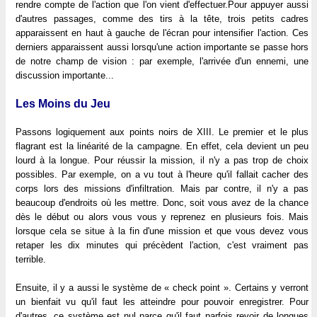
rendre compte de l'action que l'on vient d'effectuer.Pour appuyer aussi
d'autres passages, comme des tirs à la tête, trois petits cadres
apparaissent en haut à gauche de l'écran pour intensifier l'action. Ces
derniers apparaissent aussi lorsqu'une action importante se passe hors
de notre champ de vision : par exemple, l'arrivée d'un ennemi, une
discussion importante...
Les Moins du Jeu
Passons logiquement aux points noirs de XIII. Le premier et le plus
flagrant est la linéarité de la campagne. En effet, cela devient un peu
lourd à la longue. Pour réussir la mission, il n'y a pas trop de choix
possibles. Par exemple, on a vu tout à l'heure qu'il fallait cacher des
corps lors des missions d'infiltration. Mais par contre, il n'y a pas
beaucoup d'endroits où les mettre. Donc, soit vous avez de la chance
dès le début ou alors vous vous y reprenez en plusieurs fois. Mais
lorsque cela se situe à la fin d'une mission et que vous devez vous
retaper les dix minutes qui précèdent l'action, c'est vraiment pas
terrible.
Ensuite, il y a aussi le système de « check point ». Certains y verront
un bienfait vu qu'il faut les atteindre pour pouvoir enregistrer. Pour
d'autres, ce système est nul parce qu'il faut parfois revoir de longues