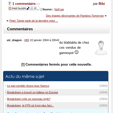
1 commentaire
par
Bibi
par
|
Source :
NoFrag
»
Des images décevantes de Pandora Tomorrow
«
Peter Tamte parle de la dernière mise ...
Commentaires
utr_dragon
-
(
#0
) 22 janvier 2004 à 20h42
du blablabla de chez
ces vendus de
gamespot
[!] Commentaires fermés pour cette nouvelle.
Actu du même sujet
-
Le pari semble réussi pour Namco
(2004)
-
Breakdown a trouvé un éditeur en Europe
(2004)
-
Breakdown crée un nouveau style?
(2004)
-
Breakdown, le FPS où il est plus faci...
(2004)