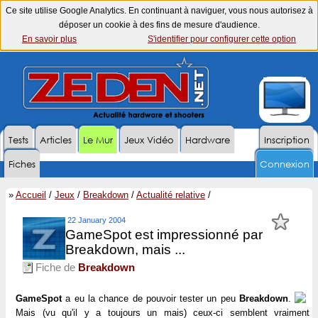
Ce site utilise Google Analytics. En continuant à naviguer, vous nous autorisez à
déposer un cookie à des fins de mesure d'audience.
En savoir plus
S'identifier pour configurer cette option
Tests
Articles
Le Mur
Jeux Vidéo
Hardware
Inscription
Fiches
Connexion
»
Accueil
/
Jeux
/
Breakdown
/
Actualité relative
/
22 January 2004
GameSpot est impressionné par
Breakdown, mais ...
Fiche de
Breakdown
GameSpot
a eu la chance de pouvoir tester un peu
Breakdown
.
Mais (vu qu'il y a toujours un mais) ceux-ci semblent vraiment