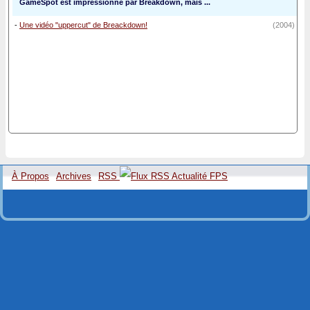
GameSpot est impressionné par Breakdown, mais ...
-
Une vidéo "uppercut" de Breackdown!
(2004)
À Propos
Archives
RSS