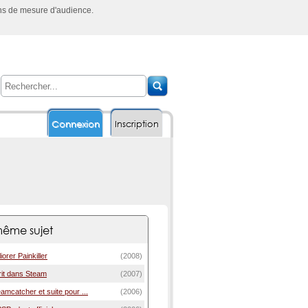
ins de mesure d'audience.
Connexion
Inscription
ême sujet
orer Painkiller
(2008)
rrit dans Steam
(2007)
mcatcher et suite pour ...
(2006)