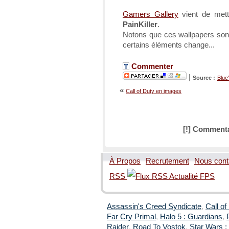
Gamers Gallery
vient de mett
PainKiller
.
Notons que ces wallpapers sont
certains éléments change...
Commenter
|
Source :
Blue
«
Call of Duty en images
[!] Commenta
À Propos
Recrutement
Nous cont
RSS
Assassin's Creed Syndicate
,
Call of
Far Cry Primal
,
Halo 5 : Guardians
,
Raider
,
Road To Vostok
,
Star Wars : 