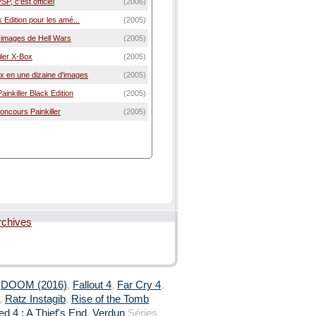
SP, c'est officiel
(2006)
k Edition pour les amé...
(2005)
ix images de Hell Wars
(2005)
ailer X-Box
(2005)
ox en une dizaine d'images
(2005)
ainkiller Black Edition
(2005)
oncours Painkiller
(2005)
rchives
,
DOOM (2016)
,
Fallout 4
,
Far Cry 4
,
,
Ratz Instagib
,
Rise of the Tomb
d 4 : A Thief's End
,
Verdun
Séries