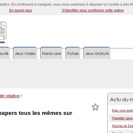
nalytics. En continuant à naviguer, vous nous autorisez à déposer un cookie à des f
En savoir plus
S'identifier pour configurer cette option
auté
Jeux Vidéo
Hardware
Fiches
Jeux Gratuits
ité relative
/
Actu du m
-
Epic veut améli
lpapers tous les mêmes sur
-
Painkiller atte
-
Rachat de Drea