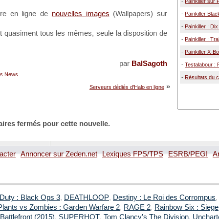
-
Painkiller sur P
re en ligne de
nouvelles images
(Wallpapers) sur
-
Painkiller Blac
-
Painkiller : D
 quasiment tous les mêmes, seule la disposition de
-
Painkiller : Tr
-
Painkiller X-B
par
BalSagoth
-
Testalabour : P
's News
-
Résultats du c
»
Serveurs dédiés d'Halo en ligne
ires fermés pour cette nouvelle.
acter
Annoncer sur Zeden.net
Lexiques FPS/TPS
ESRB/PEGI
A
 Duty : Black Ops 3
,
DEATHLOOP
,
Destiny : Le Roi des Corrompus
Plants vs Zombies : Garden Warfare 2
,
RAGE 2
,
Rainbow Six : Siege
Battlefront (2015)
,
SUPERHOT
,
Tom Clancy's The Division
,
Uncharte