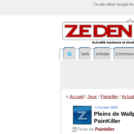
Ce site utilise Google A
Tests
Articles
Commun
»
Accueil
/
Jeux
/
Painkiller
/
Actual
4 October 2003
Pleins de Wal
PainKiller
Fiche de
Painkiller