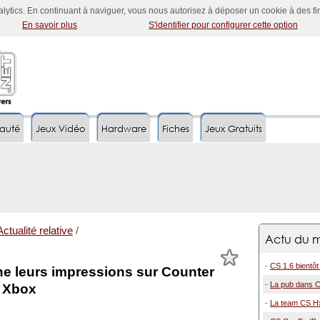
nalytics. En continuant à naviguer, vous nous autorisez à déposer un cookie à des f
En savoir plus
S'identifier pour configurer cette option
auté
Jeux Vidéo
Hardware
Fiches
Jeux Gratuits
Actualité relative
/
Actu du m
-
CS 1.6 bientôt 
e leurs impressions sur Counter
-
La pub dans Co
n Xbox
-
La team CS HxC