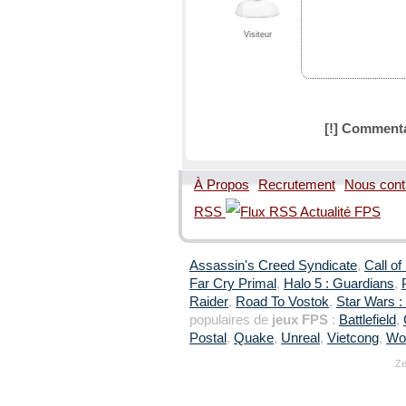
Visiteur
[!] Commenta
À Propos
Recrutement
Nous cont
RSS
Assassin's Creed Syndicate
,
Call of
Far Cry Primal
,
Halo 5 : Guardians
,
Raider
,
Road To Vostok
,
Star Wars : 
populaires de
jeux FPS
:
Battlefield
,
Postal
,
Quake
,
Unreal
,
Vietcong
,
Wol
Ze