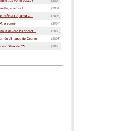
to : La vérité éclate !
(2004)
ito, le retour !
(2004)
us drôle à CS, c'est O...
(2004)
ON a sonné
(2004)
nous dévoile les secret...
(2003)
urnée d'images de Counte...
(2003)
version Xbox de CS
(2003)