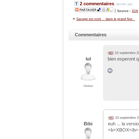
2 commentaires
, dernier par
|
Source :
IGN
«
Savage est sorti ... dans le grand Nor...
Commentaires
(
#0
) 10 septembre 2
lol
bien esperont q
Visiteur
(
#0
) 10 septembre 
Bibi
euh ... la versi
<b>XBOX</b