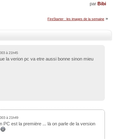
par
Bibi
»
FireStarter : les images de la semaine
003 à 21h45
ue la verion pc va etre aussi bonne sinon mieu
2003 à 21h49
on PC est la première ... là on parle de la version
>