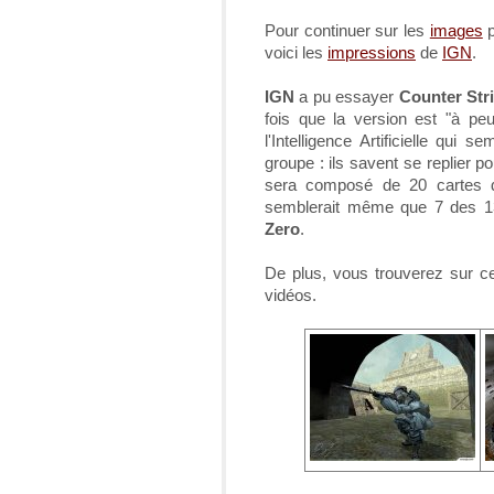
Pour continuer sur les
images
p
voici les
impressions
de
IGN
.
IGN
a pu essayer
Counter Str
fois que la version est "à pe
l'Intelligence Artificielle qui
groupe : ils savent se replier p
sera composé de 20 cartes d
semblerait même que 7 des 13
Zero
.
De plus, vous trouverez sur c
vidéos.