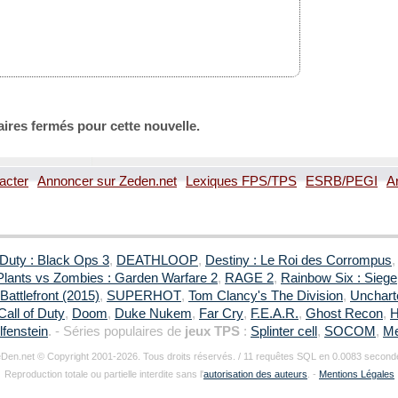
ires fermés pour cette nouvelle.
acter
Annoncer sur Zeden.net
Lexiques FPS/TPS
ESRB/PEGI
A
 Duty : Black Ops 3
,
DEATHLOOP
,
Destiny : Le Roi des Corrompus
Plants vs Zombies : Garden Warfare 2
,
RAGE 2
,
Rainbow Six : Siege
Battlefront (2015)
,
SUPERHOT
,
Tom Clancy's The Division
,
Uncharte
Call of Duty
,
Doom
,
Duke Nukem
,
Far Cry
,
F.E.A.R.
,
Ghost Recon
,
H
fenstein
. - Séries populaires de
jeux TPS
:
Splinter cell
,
SOCOM
,
Me
Den.net © Copyright 2001-2026. Tous droits réservés. / 11 requêtes SQL en 0.0083 second
Reproduction totale ou partielle interdite sans l'
autorisation des auteurs
. -
Mentions Légales