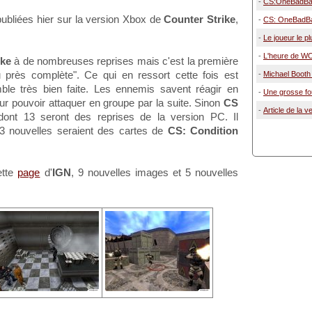
-
CS:OneBadBandi
ubliées hier sur la version Xbox de
Counter Strike
,
-
CS: OneBadBand
-
Le joueur le pl
-
L'heure de W
ike
à de nombreuses reprises mais c'est la première
u près complète". Ce qui en ressort cette fois est
-
Michael Booth 
 semble très bien faite. Les ennemis savent réagir en
-
Une grosse fo
our pouvoir attaquer en groupe par la suite. Sinon
CS
-
Article de la 
ont 13 seront des reprises de la version PC. Il
 nouvelles seraient des cartes de
CS: Condition
ette
page
d'
IGN
, 9 nouvelles images et 5 nouvelles