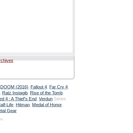
rchives
,
DOOM (2016)
,
Fallout 4
,
Far Cry 4
,
,
Ratz Instagib
,
Rise of the Tomb
d 4 : A Thief's End
,
Verdun
Séries
alf-Life
,
Hitman
,
Medal of Honor
,
tal Gear
es.