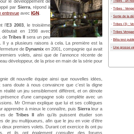
our le développement de
-
Tribes : un n
loppé par
Sierra
, répond à
-
Tribes : Veng
e entrevue
avec
IGN
.
-
Sortie de la d
-
Tribes (3) : V
t l'
E3 2003
, le troisième
débutait en 1998 avec
-
Tribes Vengaen
1 de
Tribes II
sera un peu
-
Bêta test publ
 Il y a plusieurs raisons à cela. La première est la
-
Une grosse vid
a fermeture de
Dynamix
en 2001, compagnie qui avait
premiers volets, ainsi que de l'annonce récente de
veau développeur, de la prise en main de la série pour
ie dit nouvelle équipe ainsi que nouvelles idées,
nt sans doute à nous convaincre que c'est la digne
n réalité un jeu sensiblement différent, et on dénote
a présence d'une campagne solo complète avec un
sions. Mr Orman explique que lui et ses collègues
r apprendre à mieux le connaître, puis
Sierra
leur a
ences de
Tribes II
afin qu'ils puissent étudier son
de jeu multijoueurs, afin que le jeu en voie d'être
s deux premiers volets. Durant cet exercice ils ont pu
s, et ils ont également consulter des forums