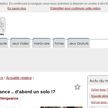
nalytics. En continuant à naviguer, vous nous autorisez à déposer un cookie à des f
En savoir plus
S'identifier pour configurer cette option
auté
Jeux Vidéo
Hardware
Fiches
Jeux Gratuits
ce
/
Actualité relative
/
Actu du m
-
ZeDen teste T
ance .. d'abord un solo !?
-
Nouvelle démo
: Vengeance
-
NoFrag teste 