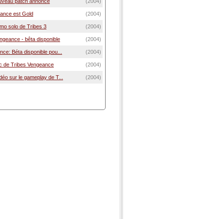
ouveau patch annoncé
(2004)
eance est Gold
(2004)
émo solo de Tribes 3
(2004)
engeance - bêta disponible
(2004)
ce: Béta disponible pou...
(2004)
ic de Tribes Vengeance
(2004)
éo sur le gameplay de T...
(2004)