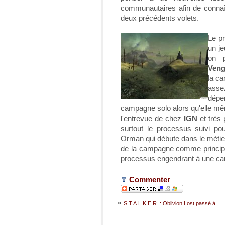
communautaires afin de connaî
deux précédents volets.
Le pr
un je
on 
Veng
la ca
asse
dépe
campagne solo alors qu'elle mêm
l'entrevue de chez
IGN
et très 
surtout le processus suivi po
Orman qui débute dans le métier ?
de la campagne comme principal 
processus engendrant à une ca
Commenter
«
S.T.A.L.K.E.R. : Oblivion Lost passé à...