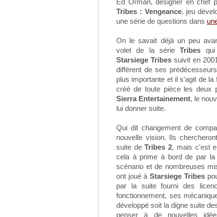
Ed Orman, designer en chef p
Tribes : Vengeance
, jeu déve
une série de questions dans
un
On le savait déjà un peu avan
volet de la série
Tribes
qui 
Starsiege Tribes
suivit en 200
différent de ses prédécesseurs.
plus importante et il s'agit de l
créé de toute pièce les deux 
Sierra Entertainement
, le nou
lui donner suite.
Qui dit changement de compagn
nouvelle vision. Ils cherchero
suite de
Tribes 2
, mais c'est e
cela à prime à bord de par l
scénario et de nombreuses mis
ont joué à
Starsiege Tribes
pou
par la suite fourni des lic
fonctionnement, ses mécaniques 
développé soit la digne suite de
penser à de nouvelles idée