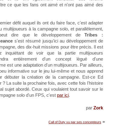
tre ce que les fans ont aimé et n'ont pas aimé des
emier défit auquel ils ont du faire face, c'est adapter
u multijoueurs à la campagne solo, et parallèlement,
peut dire que le développement de
Tribes :
eance
s'est résumé jusqu'ici au développement de
mpagne, des dix-huit missions pour être précis. Il est
z inquiétant de voir que la partie multijoueurs
ndra entièrement d'un concept lègué d'une
e est une adaptation d'un multijoueurs. Par ailleurs,
peu informative sur le jeu lui-même et nous apprend
ur débuter la création de la campagne. Est-ce Ed
 La suite la prochaine fois, avec cette fois l'histoire
sujet abordé. Ceux qui voulaient tout savoir sur le
mpagne solo d'un FPS, c'est
par ici
.
par
Zork
»
Call of Duty vu par ses concepteurs