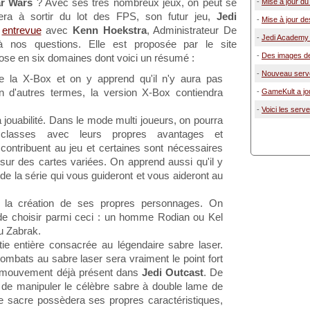
ar Wars
? Avec ses très nombreux jeux, on peut se
-
Mise à jour du
era à sortir du lot des FPS, son futur jeu,
Jedi
-
Mise à jour de
e
entrevue
avec
Kenn Hoekstra
, Administrateur De
-
Jedi Academy 
 à nos questions. Elle est proposée par le site
-
Des images d
pose en six domaines dont voici un résumé :
-
Nouveau serve
e la X-Box et on y apprend qu'il n'y aura pas
en d'autres termes, la version X-Box contiendra
-
GameKult a jo
-
Voici les ser
a jouabilité. Dans le mode multi joueurs, on pourra
es classes avec leurs propres avantages et
contribuent au jeu et certaines sont nécessaires
sur des cartes variées. On apprend aussi qu'il y
de la série qui vous guideront et vous aideront au
de la création de ses propres personnages. On
 de choisir parmi ceci : un homme Rodian ou Kel
u Zabrak.
tie entière consacrée au légendaire sabre laser.
combats au sabre laser sera vraiment le point fort
in mouvement déjà présent dans
Jedi Outcast
. De
 de manipuler le célèbre sabre à double lame de
e sacre possèdera ses propres caractéristiques,