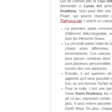
Qui ne connaît pas la saga
St
demander si
Lucas Art
arriv
Academy
. Voici peut être un
Projet, qui pourra répondre
TheForce.net
. L'article se com
La première partie concern
d'élément téléchargeable, 
tous les éléments finaux.
La seconde partie traite de l
choisir entre différent
inconvénients. Ces classes 
pour passer certaines aires 
aura plusieurs personnalités 
travers des vos épreuves.
Ensuite, il est question 
apprend qu'il sera possible
Dor, ou une femme Twi'lek o
Pour la suite, c'est une par
Selon
Kenn Hoekstra
, les 
de ce jeu, reprenant certa
plus, il sera même possible
Darth Maul. De plus, chaqu