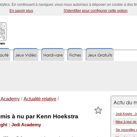
nalytics. En continuant à naviguer, vous nous autorisez à déposer un cookie à des f
En savoir plus
S'identifier pour configurer cette option
auté
Jeux Vidéo
Hardware
Fiches
Jeux Gratuits
di Academy
/
Actualité relative
/
Actu du m
-
Jedi Knight : 
mis à nu par Kenn Hoekstra
-
Mise à jour d
ight : Jedi Academy
-
Six nouvelles