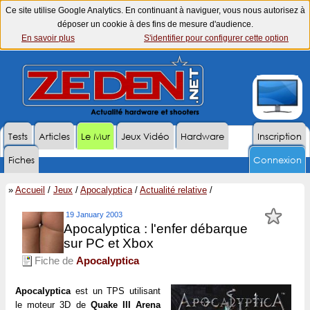
Ce site utilise Google Analytics. En continuant à naviguer, vous nous autorisez à
déposer un cookie à des fins de mesure d'audience.
En savoir plus
S'identifier pour configurer cette option
Tests
Articles
Le Mur
Jeux Vidéo
Hardware
Inscription
Fiches
Connexion
»
Accueil
/
Jeux
/
Apocalyptica
/
Actualité relative
/
19 January 2003
Apocalyptica : l'enfer débarque
sur PC et Xbox
Fiche de
Apocalyptica
Apocalyptica
est un TPS utilisant
le moteur 3D de
Quake III Arena