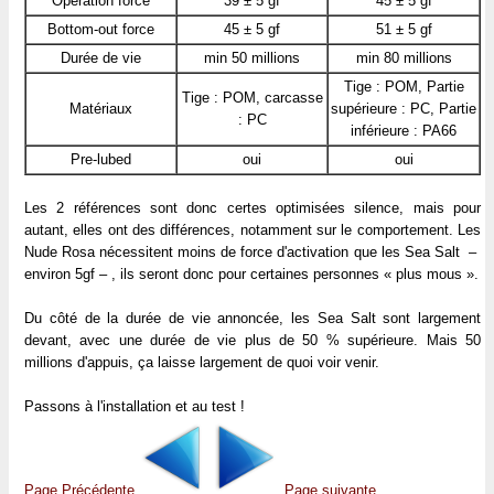
Operation force
39 ± 5 gf
45 ± 5 gf
Bottom-out force
45 ± 5 gf
51 ± 5 gf
Durée de vie
min 50 millions
min 80 millions
Tige : POM, Partie
Tige : POM, carcasse
Matériaux
supérieure : PC, Partie
: PC
inférieure : PA66
Pre-lubed
oui
oui
Les 2 références sont donc certes optimisées silence, mais pour
autant, elles ont des différences, notamment sur le comportement. Les
Nude Rosa nécessitent moins de force d'activation que les Sea Salt –
environ 5gf – , ils seront donc pour certaines personnes « plus mous ».
Du côté de la durée de vie annoncée, les Sea Salt sont largement
devant, avec une durée de vie plus de 50 % supérieure. Mais 50
millions d'appuis, ça laisse largement de quoi voir venir.
Passons à l'installation et au test !
Page Précédente
Page suivante