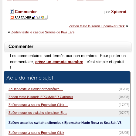
Commenter
par
Xpierrot
»
ZeDen teste la souris Epomaker Click
«
Zeden teste le casque Serene de Kiwi Ears
Commenter
Les commentaires sont fermés aux non membres. Pour poster un
commentaire,
créez un compte membre
: c'est simple et gratuit
!
Actu du même sujet
-
ZeDen teste le clavier ortholinéaire ...
(05/08)
-
Zeden teste la souris EPOMAKER Carbonis
(04/08)
-
ZeDen teste la souris Epomaker Click ...
(17/07)
-
ZeDen teste les switchs silencieux Ep...
(07/07)
ZeDen teste les switchs silencieux Epomaker Nude Rosa et Sea Salt V3
-
ZeDen teste la souris Epomaker Click
(26/05)