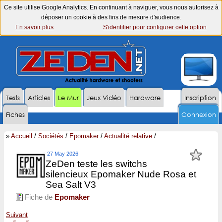
Ce site utilise Google Analytics. En continuant à naviguer, vous nous autorisez à
déposer un cookie à des fins de mesure d'audience.
En savoir plus
S'identifier pour configurer cette option
Tests
Articles
Le Mur
Jeux Vidéo
Hardware
Inscription
Fiches
Connexion
»
Accueil
/
Sociétés
/
Epomaker
/
Actualité relative
/
27 May 2026
ZeDen teste les switchs
silencieux Epomaker Nude Rosa et
Sea Salt V3
Fiche de
Epomaker
Suivant