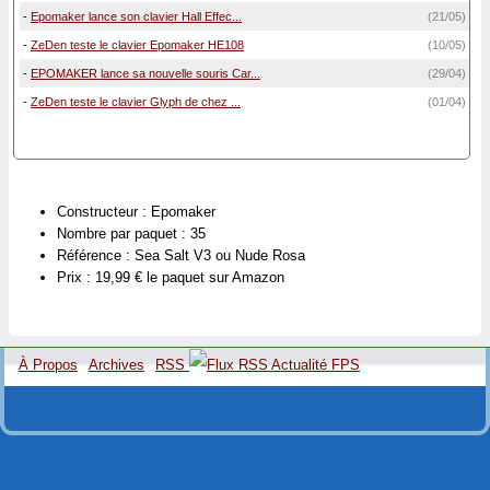
-
Epomaker lance son clavier Hall Effec...
(21/05)
-
ZeDen teste le clavier Epomaker HE108
(10/05)
-
EPOMAKER lance sa nouvelle souris Car...
(29/04)
-
ZeDen teste le clavier Glyph de chez ...
(01/04)
Constructeur : Epomaker
Nombre par paquet : 35
Référence : Sea Salt V3 ou Nude Rosa
Prix : 19,99 € le paquet sur Amazon
À Propos
Archives
RSS