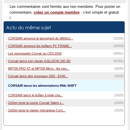
Les commentaires sont fermés aux non membres. Pour poster un
commentaire,
créez un compte membre
: c'est simple et gratuit
!
Actu du même sujet
-
CORSAIR annonce le lancement du VANGU...
(21/03)
-
CORSAIR annonce les boîtiers PC FRAME...
(02/03)
-
Les nouveautés Corsair au CES 2026
(08/01)
-
Corsair lance son clavier GALLEON 100 SD
(07/01)
-
MP700 PRO XT et MP700 Micro : les nou...
(2025)
-
Corsair lance des nouveaux SSD : EX40...
(2025)
CORSAIR lance les alimentations RMx SHIFT
-
CORSAIR lance le boîtier à triple cha...
(2025)
-
ZeDen teste la souris Corsair Sabre v...
(2025)
-
ZeDen teste le clavier mécanique Cors...
(2025)