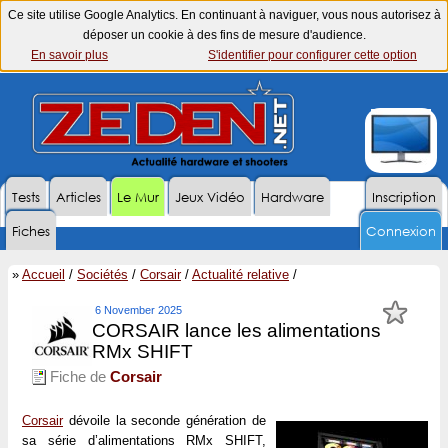
Ce site utilise Google Analytics. En continuant à naviguer, vous nous autorisez à
déposer un cookie à des fins de mesure d'audience.
En savoir plus
S'identifier pour configurer cette option
Tests
Articles
Le Mur
Jeux Vidéo
Hardware
Inscription
Fiches
Connexion
»
Accueil
/
Sociétés
/
Corsair
/
Actualité relative
/
6 November 2025
CORSAIR lance les alimentations
RMx SHIFT
Fiche de
Corsair
Corsair
dévoile la seconde génération de
sa série d’alimentations RMx SHIFT,