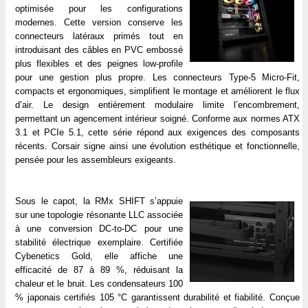
optimisée pour les configurations
modernes. Cette version conserve les
connecteurs latéraux primés tout en
introduisant des câbles en PVC embossé
plus flexibles et des peignes low-profile
pour une gestion plus propre. Les connecteurs Type-5 Micro-Fit,
compacts et ergonomiques, simplifient le montage et améliorent le flux
d’air. Le design entièrement modulaire limite l’encombrement,
permettant un agencement intérieur soigné. Conforme aux normes ATX
3.1 et PCIe 5.1, cette série répond aux exigences des composants
récents. Corsair signe ainsi une évolution esthétique et fonctionnelle,
pensée pour les assembleurs exigeants.
Sous le capot, la RMx SHIFT s’appuie
sur une topologie résonante LLC associée
à une conversion DC-to-DC pour une
stabilité électrique exemplaire. Certifiée
Cybenetics Gold, elle affiche une
efficacité de 87 à 89 %, réduisant la
chaleur et le bruit. Les condensateurs 100
% japonais certifiés 105 °C garantissent durabilité et fiabilité. Conçue