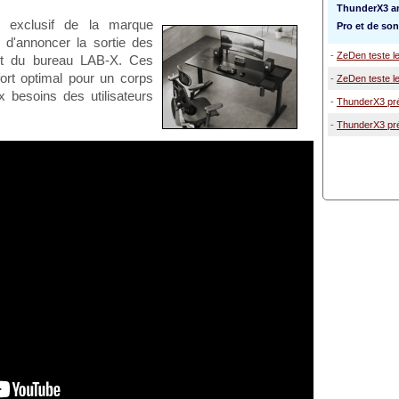
ThunderX3 an
r exclusif de la marque
Pro et de so
 d'annoncer la sortie des
-
ZeDen teste l
t du bureau LAB-X. Ces
ort optimal pour un corps
-
ZeDen teste le
 besoins des utilisateurs
-
ThunderX3 pré
-
ThunderX3 pré