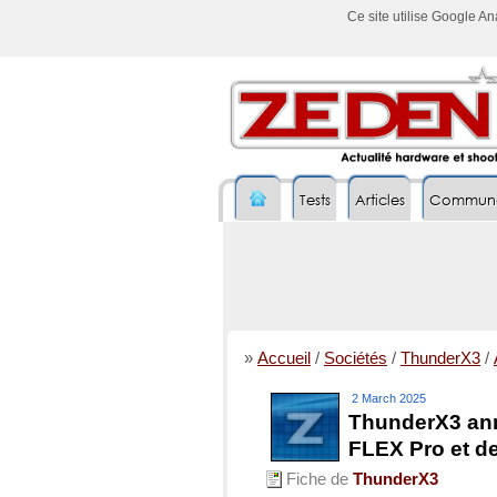
Ce site utilise Google A
Tests
Articles
Commun
»
Accueil
/
Sociétés
/
ThunderX3
/
2 March 2025
ThunderX3 ann
FLEX Pro et d
Fiche de
ThunderX3