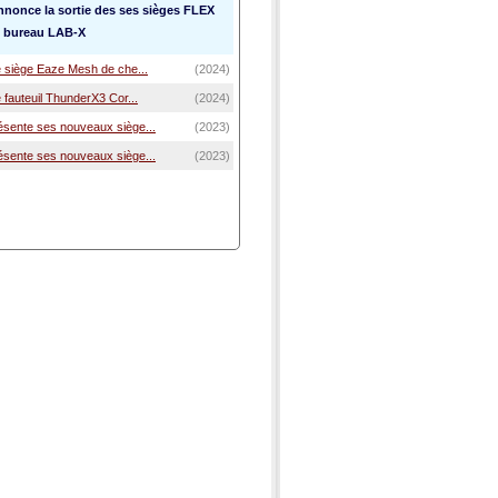
nonce la sortie des ses sièges FLEX
n bureau LAB-X
e siège Eaze Mesh de che...
(2024)
 fauteuil ThunderX3 Cor...
(2024)
sente ses nouveaux siège...
(2023)
sente ses nouveaux siège...
(2023)