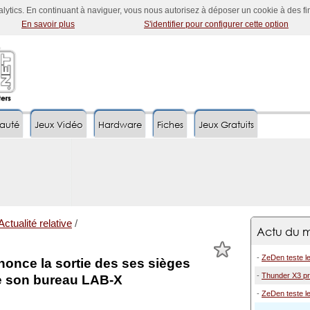
nalytics. En continuant à naviguer, vous nous autorisez à déposer un cookie à des f
En savoir plus
S'identifier pour configurer cette option
auté
Jeux Vidéo
Hardware
Fiches
Jeux Gratuits
Actualité relative
/
Actu du m
-
ZeDen teste l
once la sortie des ses sièges
-
Thunder X3 pr
e son bureau LAB-X
-
ZeDen teste le