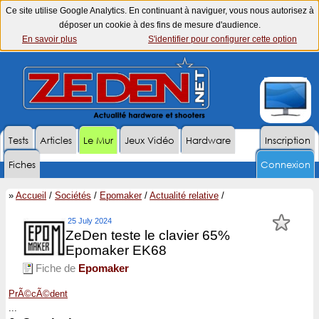
Ce site utilise Google Analytics. En continuant à naviguer, vous nous autorisez à
déposer un cookie à des fins de mesure d'audience.
En savoir plus
S'identifier pour configurer cette option
Tests
Articles
Le Mur
Jeux Vidéo
Hardware
Inscription
Fiches
Connexion
»
Accueil
/
Sociétés
/
Epomaker
/
Actualité relative
/
25 July 2024
ZeDen teste le clavier 65%
Epomaker EK68
Fiche de
Epomaker
PrÃ©cÃ©dent
...