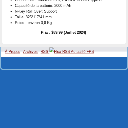
Capacité de la batterie: 3000 mAh
N-Key Roll Over: Support
Taille: 325*117*41 mm
Poids : environ 0,8 Kg
Prix : $89.99 (Juillet 2024)
À Propos
Archives
RSS