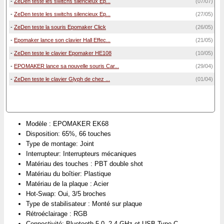
-
ZeDen teste les switchs silencieux Ep...
(07/07)
-
ZeDen teste les switchs silencieux Ep...
(27/05)
-
ZeDen teste la souris Epomaker Click
(26/05)
-
Epomaker lance son clavier Hall Effec...
(21/05)
-
ZeDen teste le clavier Epomaker HE108
(10/05)
-
EPOMAKER lance sa nouvelle souris Car...
(29/04)
-
ZeDen teste le clavier Glyph de chez ...
(01/04)
Modèle : EPOMAKER EK68
Disposition: 65%, 66 touches
Type de montage: Joint
Interrupteur: Interrupteurs mécaniques
Matériau des touches : PBT double shot
Matériau du boîtier: Plastique
Matériau de la plaque : Acier
Hot-Swap: Oui, 3/5 broches
Type de stabilisateur : Monté sur plaque
Rétroéclairage : RGB
Connectivité: Bluetooth 5.0, 2.4 GHz et USB Type-C