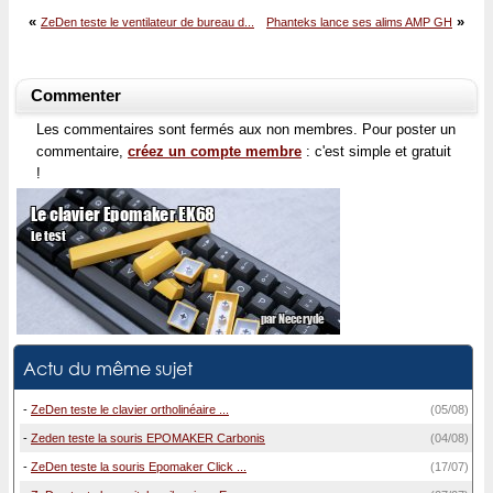
«
»
ZeDen teste le ventilateur de bureau d...
Phanteks lance ses alims AMP GH
Commenter
Les commentaires sont fermés aux non membres. Pour poster un
commentaire,
créez un compte membre
: c'est simple et gratuit
!
Actu du même sujet
-
ZeDen teste le clavier ortholinéaire ...
(05/08)
-
Zeden teste la souris EPOMAKER Carbonis
(04/08)
-
ZeDen teste la souris Epomaker Click ...
(17/07)