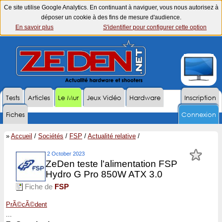
Ce site utilise Google Analytics. En continuant à naviguer, vous nous autorisez à
déposer un cookie à des fins de mesure d'audience.
En savoir plus
S'identifier pour configurer cette option
Tests
Articles
Le Mur
Jeux Vidéo
Hardware
Inscription
Fiches
Connexion
»
Accueil
/
Sociétés
/
FSP
/
Actualité relative
/
2 October 2023
ZeDen teste l'alimentation FSP
Hydro G Pro 850W ATX 3.0
Fiche de
FSP
PrÃ©cÃ©dent
...