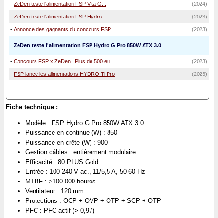
-
ZeDen teste l'alimentation FSP Vita G...
(2024)
-
ZeDen teste l'alimentation FSP Hydro ...
(2023)
-
Annonce des gagnants du concours FSP ...
(2023)
ZeDen teste l'alimentation FSP Hydro G Pro 850W ATX 3.0
-
Concours FSP x ZeDen : Plus de 500 eu...
(2023)
-
FSP lance les alimentations HYDRO Ti Pro
(2023)
Fiche technique :
Modèle : FSP Hydro G Pro 850W ATX 3.0
Puissance en continue (W) : 850
Puissance en crête (W) : 900
Gestion câbles : entièrement modulaire
Efficacité : 80 PLUS Gold
Entrée : 100-240 V ac., 11/5,5 A, 50-60 Hz
MTBF : >100 000 heures
Ventilateur : 120 mm
Protections : OCP + OVP + OTP + SCP + OTP
PFC : PFC actif (> 0,97)