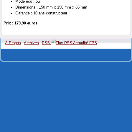
Mode éco : oui
Dimensions : 150 mm x 150 mm x 86 mm
Garantie : 10 ans constructeur
Prix : 179,90 euros
À Propos
Archives
RSS