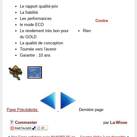
Le rapport qualité-prix
La fiabilité
Les performances
Contre
le mode ECO
Le rendement très bon pour
Rien
du GOLD
La qualité de conception
Tournée vers l'avenir
Garantie : 10 ans
Page Précédente
Dernière page
Commenter
par
La-Wisse
«
»
Neo Forza collabore avec INVADER PC po...
Counter-Strike 2 est disponible