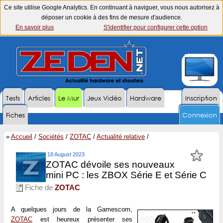
Ce site utilise Google Analytics. En continuant à naviguer, vous nous autorisez à
déposer un cookie à des fins de mesure d'audience.
En savoir plus
S'identifier pour configurer cette option
Tests
Articles
Le Mur
Jeux Vidéo
Hardware
Inscription
Fiches
Connexion
»
Accueil
/
Sociétés
/
ZOTAC
/
Actualité relative
/
18 August 2023
ZOTAC dévoile ses nouveaux
mini PC : les ZBOX Série E et Série C
Fiche de
ZOTAC
A quelques jours de la Gamescom,
ZOTAC
est heureux présenter ses