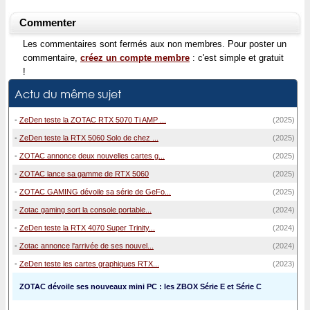
Commenter
Les commentaires sont fermés aux non membres. Pour poster un
commentaire,
créez un compte membre
: c'est simple et gratuit
!
Actu du même sujet
-
ZeDen teste la ZOTAC RTX 5070 Ti AMP ...
(2025)
-
ZeDen teste la RTX 5060 Solo de chez ...
(2025)
-
ZOTAC annonce deux nouvelles cartes g...
(2025)
-
ZOTAC lance sa gamme de RTX 5060
(2025)
-
ZOTAC GAMING dévoile sa série de GeFo...
(2025)
-
Zotac gaming sort la console portable...
(2024)
-
ZeDen teste la RTX 4070 Super Trinity...
(2024)
-
Zotac annonce l'arrivée de ses nouvel...
(2024)
-
ZeDen teste les cartes graphiques RTX...
(2023)
ZOTAC dévoile ses nouveaux mini PC : les ZBOX Série E et Série C