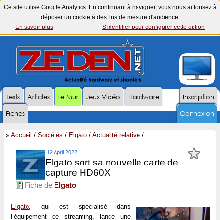
Ce site utilise Google Analytics. En continuant à naviguer, vous nous autorisez à
déposer un cookie à des fins de mesure d'audience.
En savoir plus
S'identifier pour configurer cette option
Tests
Articles
Le Mur
Jeux Vidéo
Hardware
Inscription
Fiches
Connexion
»
Accueil
/
Sociétés
/
Elgato
/
Actualité relative
/
12 April 2022
Elgato sort sa nouvelle carte de
capture HD60X
Fiche de
Elgato
Elgato
, qui est spécialisé dans
l’équipement de streaming, lance une