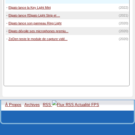
-
Elgato lance la Key Light Mini
(2022)
-
Elgato lance l’Elgato Light Strip et ...
(2021)
-
Elgato lance son panneau Ring Light
(2020)
-
Elgato dévoile ses microphones premiu...
(2020)
-
ZeDen teste le module de capture vidé...
(2020)
À Propos
Archives
RSS