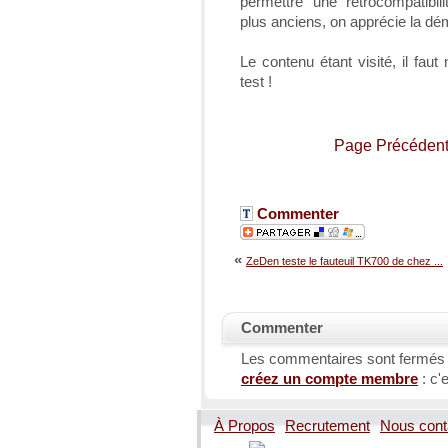
permettre une rétrocompatibi
plus anciens, on apprécie la d
Le contenu étant visité, il fau
test !
Page Précéden
Commenter
«
ZeDen teste le fauteuil TK700 de chez ...
Commenter
Les commentaires sont fermés
créez un compte membre
: c'e
À Propos
Recrutement
Nous cont