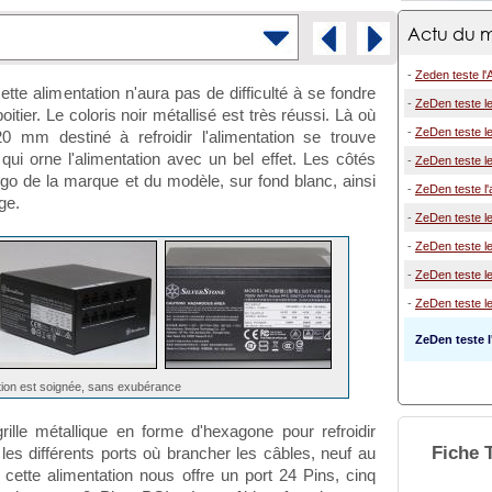
Actu du m
-
Zeden teste l
tte alimentation n'aura pas de difficulté à se fondre
-
ZeDen teste l
itier. Le coloris noir métallisé est très réussi. Là où
-
ZeDen teste le
20 mm destiné à refroidir l'alimentation se trouve
qui orne l'alimentation avec un bel effet. Les côtés
-
ZeDen teste le
go de la marque et du modèle, sur fond blanc, ainsi
-
ZeDen teste l'a
ge.
-
ZeDen teste le
-
ZeDen teste le
-
ZeDen teste le
-
ZeDen teste le
ZeDen teste 
ition est soignée, sans exubérance
ille métallique en forme d'hexagone pour refroidir
Fiche 
re les différents ports où brancher les câbles, neuf au
cette alimentation nous offre un port 24 Pins, cinq