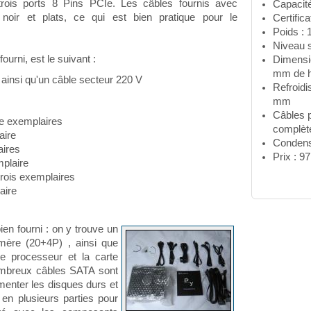
trois ports 8 Pins PCIe. Les câbles fournis avec
Capacit
s noir et plats, ce qui est bien pratique pour le
Certific
Poids : 1
Niveau 
ourni, est le suivant :
Dimensi
mm de h
 ainsi qu'un câble secteur 220 V
Refroidi
mm
Câbles p
e exemplaires
complèt
aire
Condens
aires
Prix : 9
plaire
trois exemplaires
aire
ien fourni : on y trouve un
 mère (20+4P) , ainsi que
le processeur et la carte
ombreux câbles SATA sont
menter les disques durs et
en plusieurs parties pour