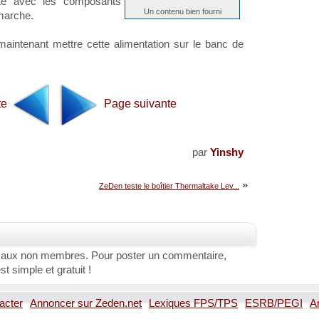
lité avec les composants
Un contenu bien fourni
émarche.
t maintenant mettre cette alimentation sur le banc de
te
Page suivante
par
Yinshy
»
ZeDen teste le boîtier Thermaltake Lev...
 aux non membres. Pour poster un commentaire,
st simple et gratuit !
acter
Annoncer sur Zeden.net
Lexiques FPS/TPS
ESRB/PEGI
A