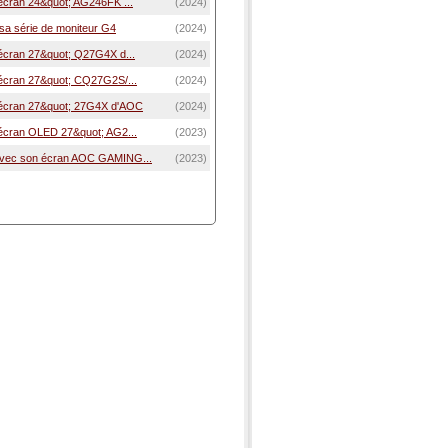
'écran 24&quot; AG246FK ...
(2024)
sa série de moniteur G4
(2024)
'écran 27&quot; Q27G4X d...
(2024)
'écran 27&quot; CQ27G2S/...
(2024)
'écran 27&quot; 27G4X d'AOC
(2024)
'écran OLED 27&quot; AG2...
(2023)
avec son écran AOC GAMING...
(2023)