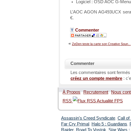
Logiciel : OSD AOC G-Menu
L’AOC AGON AG493UCX sera di
€.
Commenter
«
ZeDen teste la carte son Creative Soun...
Commenter
Les commentaires sont fermés
créez un compte membre
: c'e
À Propos
Recrutement
Nous cont
RSS
Assassin's Creed Syndicate
,
Call of
Far Cry Primal
,
Halo 5 : Guardians
,
Raider
,
Road To Vostok
,
Star Wars : 