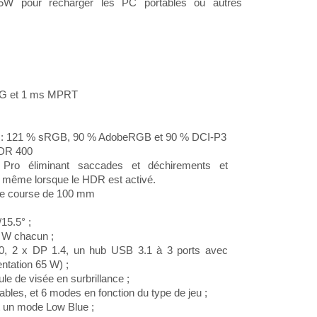
65W pour recharger les PC portables ou autres
tG et 1 ms MPRT
r : 121 % sRGB, 90 % AdobeRGB et 90 % DCI-P3
HDR 400
ro éliminant saccades et déchirements et
e même lorsque le HDR est activé.
une course de 100 mm
/15.5° ;
5 W chacun ;
0, 2 x DP 1.4, un hub USB 3.1 à 3 ports avec
ntation 65 W) ;
le de visée en surbrillance ;
ables, et 6 modes en fonction du type de jeu ;
t un mode Low Blue ;