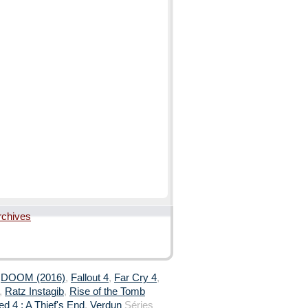
rchives
,
DOOM (2016)
,
Fallout 4
,
Far Cry 4
,
,
Ratz Instagib
,
Rise of the Tomb
d 4 : A Thief's End
,
Verdun
Séries