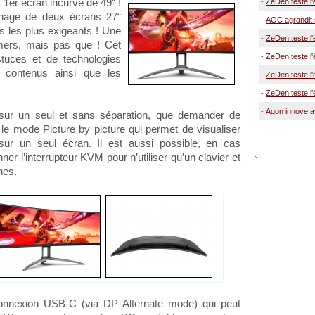
 1er écran incurvé de 49“ !
-
ZeDen teste l
fichage de deux écrans 27“
-
AOC agrandit 
 les plus exigeants ! Une
-
ZeDen teste l
mers, mais pas que ! Cet
-
ZeDen teste l
stuces et de technologies
e contenus ainsi que les
-
ZeDen teste l
-
ZeDen teste l
-
Agon innove 
 sur un seul et sans séparation, que demander de
 mode Picture by picture qui permet de visualiser
ur un seul écran. Il est aussi possible, en cas
nner l’interrupteur KVM pour n’utiliser qu’un clavier et
nes.
connexion USB-C (via DP Alternate mode) qui peut