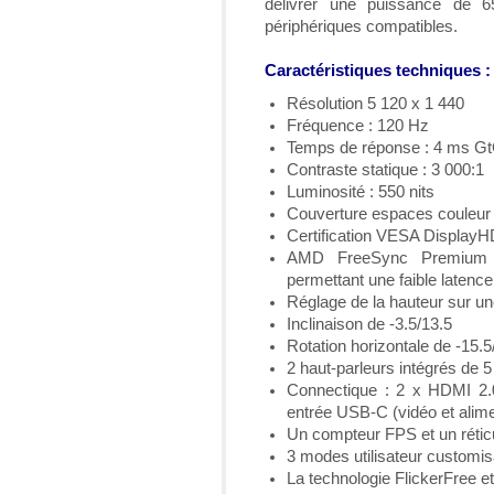
délivrer une puissance de 
périphériques compatibles.
Caractéristiques techniques :
Résolution 5 120 x 1 440
Fréquence : 120 Hz
Temps de réponse : 4 ms G
Contraste statique : 3 000:1
Luminosité : 550 nits
Couverture espaces couleu
Certification VESA Display
AMD FreeSync Premium P
permettant une faible latenc
Réglage de la hauteur sur 
Inclinaison de -3.5/13.5
Rotation horizontale de -15.5
2 haut-parleurs intégrés de 
Connectique : 2 x HDMI 2.
entrée USB-C (vidéo et alime
Un compteur FPS et un réticu
3 modes utilisateur customis
La technologie FlickerFree e