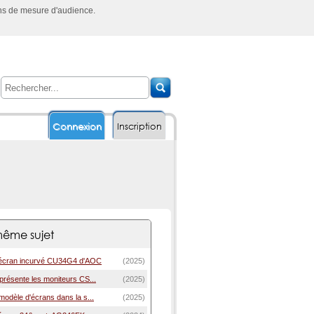
ins de mesure d'audience.
Connexion
Inscription
ême sujet
'écran incurvé CU34G4 d'AOC
(2025)
résente les moniteurs CS...
(2025)
odèle d'écrans dans la s...
(2025)