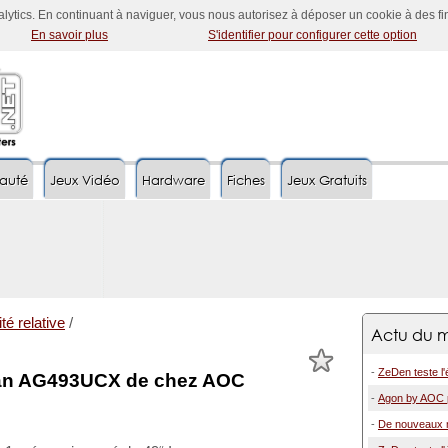
nalytics. En continuant à naviguer, vous nous autorisez à déposer un cookie à des f
En savoir plus
S'identifier pour configurer cette option
auté
Jeux Vidéo
Hardware
Fiches
Jeux Gratuits
té relative
/
Actu du m
-
ZeDen teste l
ran AG493UCX de chez AOC
-
Agon by AOC p
-
De nouveaux m