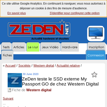
Ce site utilise Google Analytics. En continuant à naviguer, vous nous autorisez à
déposer un cookie à des fins de mesure d'audience.
En savoir plus
S'identifier pour configurer cette option
Tests
Articles
Le Mur
Jeux Vidéo
Hardware
Inscription
Fiches
Connexion
»
Accueil
/
Sociétés
/
Western digital
/
Actualité relative
/
30 June 2020
ZeDen teste le SSD externe My
Passport GO de chez Western Digital
Fiche de
Western digital
Suivant
...