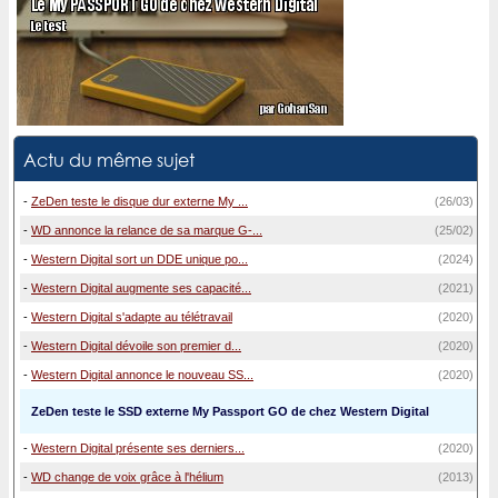
Actu du même sujet
-
ZeDen teste le disque dur externe My ...
(26/03)
-
WD annonce la relance de sa marque G-...
(25/02)
-
Western Digital sort un DDE unique po...
(2024)
-
Western Digital augmente ses capacité...
(2021)
-
Western Digital s'adapte au télétravail
(2020)
-
Western Digital dévoile son premier d...
(2020)
-
Western Digital annonce le nouveau SS...
(2020)
ZeDen teste le SSD externe My Passport GO de chez Western Digital
-
Western Digital présente ses derniers...
(2020)
-
WD change de voix grâce à l'hélium
(2013)