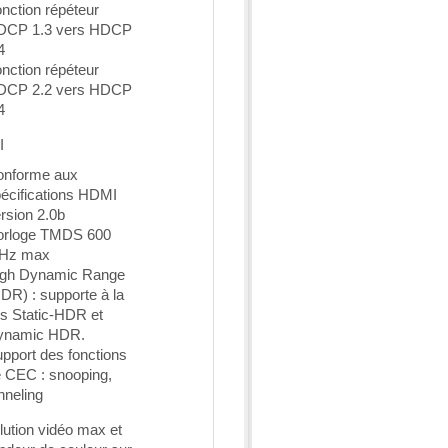
nction répéteur
DCP 1.3 vers HDCP
4
nction répéteur
DCP 2.2 vers HDCP
4
I
onforme aux
écifications HDMI
rsion 2.0b
orloge TMDS 600
Hz max
igh Dynamic Range
DR) : supporte à la
is Static-HDR et
ynamic HDR.
pport des fonctions
 CEC : snooping,
nneling
ution vidéo max et