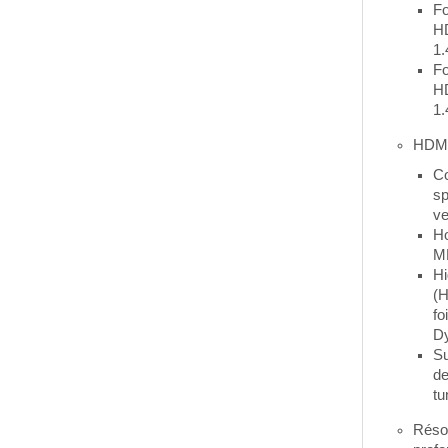
Fo
H
1.
Fo
H
1.
HDM
C
sp
ve
H
M
H
(H
fo
D
Su
de
tu
Résol