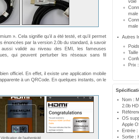
voie
Conn
male
Conn
male
mium ». Cela signifie qu'il a été testé, et qu'il permet
Autres I
es énoncées par la version 2.0b du standard, à savoir
Poids
 aussi validé au niveau des EMI, les fameuses
Taill
ques, qui peuvent perturber les réseaux sans fil
Conf
Prix 
ien officiel. En effet, il existe une application mobile
’apparente à un QRCode. En quelques instants, on le
Spécificat
Nom : M
2.0b HD
Référen
OS supp
Apple O
Entrée :
Sortie :
Vérification de l'authenticité