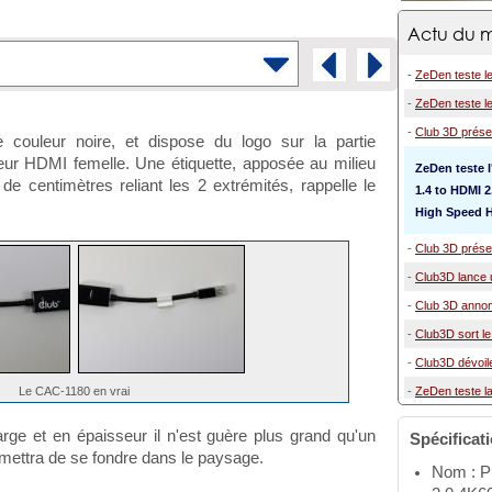
Actu du m
-
ZeDen teste l
-
ZeDen teste le
-
Club 3D prése
 couleur noire, et dispose du logo sur la partie
teur HDMI femelle. Une étiquette, apposée au milieu
ZeDen teste l
 de centimètres reliant les 2 extrémités, rappelle le
1.4 to HDMI 
High Speed 
-
Club 3D présen
-
Club3D lance 
-
Club 3D annon
-
Club3D sort l
-
Club3D dévoil
Le CAC-1180 en vrai
-
ZeDen teste la
rge et en épaisseur il n'est guère plus grand qu'un
Spécificat
mettra de se fondre dans le paysage.
Nom : P