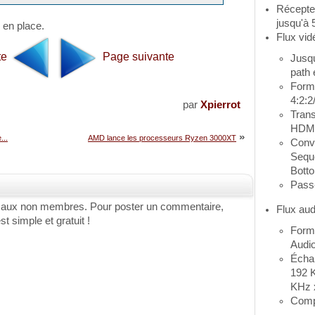
Récepteu
jusqu'à
 en place.
Flux vid
te
Page suivante
Jusqu
path 
Form
4:2:2
par
Xpierrot
Trans
HDMI
»
...
AMD lance les processeurs Ryzen 3000XT
Conv
Seque
Bott
Pass
 aux non membres. Pour poster un commentaire,
Flux aud
st simple et gratuit !
Form
Audi
Écha
192 
KHz 
Comp