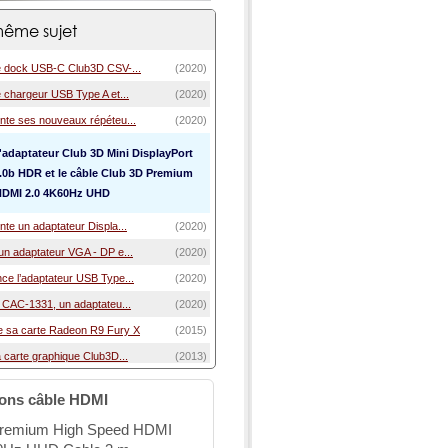
ême sujet
e dock USB-C Club3D CSV-...
(2020)
 chargeur USB Type A et...
(2020)
nte ses nouveaux répéteu...
(2020)
'adaptateur Club 3D Mini DisplayPort
2.0b HDR et le câble Club 3D Premium
HDMI 2.0 4K60Hz UHD
te un adaptateur Displa...
(2020)
un adaptateur VGA - DP e...
(2020)
ce l’adaptateur USB Type...
(2020)
e CAC-1331, un adaptateu...
(2020)
e sa carte Radeon R9 Fury X
(2015)
 carte graphique Club3D...
(2013)
ions câble HDMI
remium High Speed HDMI