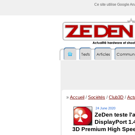
Ce site utilise Google A
Tests
Articles
Commun
»
Accueil
/
Sociétés
/
Club3D
/
Actu
24 June 2020
ZeDen teste l'
DisplayPort 1.
3D Premium High Spe