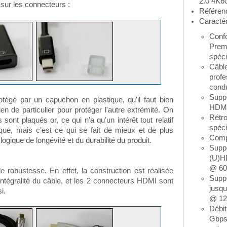
2.0 4K6
 sur les connecteurs :
Référen
Caractér
Conf
Prem
spéci
Câble
profe
cond
Suppo
tégé par un capuchon en plastique, qu'il faut bien
HDMI
rien de particulier pour protéger l'autre extrémité. On
Rétr
sont plaqués or, ce qui n'a qu'un intérêt tout relatif
spéci
que, mais c'est ce qui se fait de mieux et de plus
Compl
logique de longévité et du durabilité du produit.
Suppo
(U)H
@ 60
robustesse. En effet, la construction est réalisée
Suppo
'intégralité du câble, et les 2 connecteurs HDMI sont
jusq
i.
@ 1
Débit
Gbps,