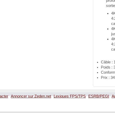
profo
sort
4
4:
ca
4
ju
4
4:
ca
Câble : 
Poids : 
Confor
Prix : 3
acter
Annoncer sur Zeden.net
Lexiques FPS/TPS
ESRB/PEGI
A