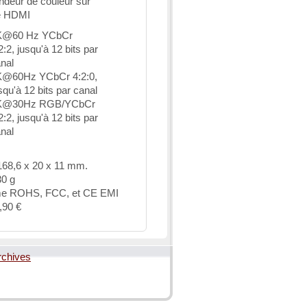
ndeur de couleur sur
ie HDMI
K@60 Hz YCbCr
2:2, jusqu'à 12 bits par
nal
K@60Hz YCbCr 4:2:0,
squ'à 12 bits par canal
K@30Hz RGB/YCbCr
2:2, jusqu'à 12 bits par
nal
168,6 x 20 x 11 mm.
30 g
me ROHS, FCC, et CE EMI
4,90 €
rchives