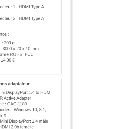
ecteur 1 : HDMI Type A
ecteur 2 : HDMI Type A
nfos :
 : 200 g
e : 3000 x 20 x 10 mm
orme ROHS, FCC
: 14,38 €
ions adaptateur
ini DisplayPort 1.4 to HDMI
R Active Adapter
ce : CAC-1180
ortés : Windows 10, 8.1,
S X
 Mini DisplayPort 1.4 mâle
 HDMI 2.0b femelle