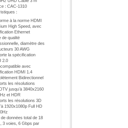
0Hz UHD Cable 3 m
ce : CAC-1310
istiques :
orme à la norme HDMI
ium High Speed, avec
fication Ethernet
 de qualité
ssionnelle, diamètre des
ucteurs 30 AWG
rte la spécification
 2.0
ocompatible avec
fication HDMI 1.4
ètement Bidirectionnel
rts les résolutions
DTV jusqu'à 3840x2160
Hz et HDR
rts les résolutions 3D
u'à 1920x1080p Full HD
20Hz
 de données total de 18
 3 voies, 6 Gbps par