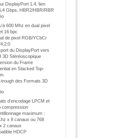
r DisplayPort 1.4, lien
 5,4 Gbps, HBR2/HBR/RBR
éo
'à 600 Mhz en dual pixel
et 16 bpc
at de pixel RGB/YCbCr
/4:2:0
port du DisplayPort vers
 3D Stéréoscopique
ersion du Frame
ntial en Stacked Top-
om
-trough des Formats 3D
io
ats d'encodage LPCM et
o compression
ntillonnage maximum :
Khz x 8 canaux ou 768
x 2 canaux
atible HDCP