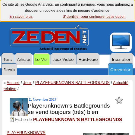
Ce site utilise Google Analytics. En continuant à naviguer, vous nous autorisez à
déposer un cookie à des fins de mesure d'audience.
En savoir plus
S'identifier pour configurer cette option
Tests
Articles
Le Mur
Jeux Vidéo
Hardware
Inscription
Fiches
Connexion
»
Accueil
/
Jeux
/
PLAYERUNKNOWN'S BATTLEGROUNDS
/
Actualité
relative
/
11 November 2017
Playerunknown’s Battlegrounds
se vend toujours (très) bien
Fiche de
PLAYERUNKNOWN'S BATTLEGROUNDS
PLAYERUNKNOWN'S